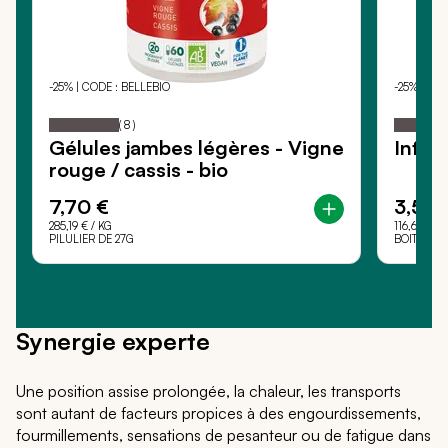
-25% | CODE : BELLEBIO
-25% | CO
BIOSENS
BIOSENS
100
100
Notation:
% of
Notati
(
8
)
Gélules jambes légères - Vigne
Infus
rouge / cassis - bio
7,70 €
3,50 
285,19 €
/ KG
116,67 €
/ 
PILULIER DE 27G
BOITE DE 
Synergie experte
Une position assise prolongée, la chaleur, les transports
sont autant de facteurs propices à des engourdissements,
fourmillements, sensations de pesanteur ou de fatigue dans