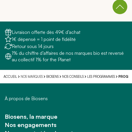
Livraison offerte dès 49€ d’achat
1€ dépensé = 1 point de fidélité
Retour sous 14 jours
1% du chiffre d’affaires de nos marques bio est reversé
au collectif 1% for the Planet
NOS MARQUES
ACCUEIL
BIOSENS
NOS CONSEILS
LES PROGRAMMES
PROGRA
À propos de Biosens
Biosens, la marque
Nos engagements