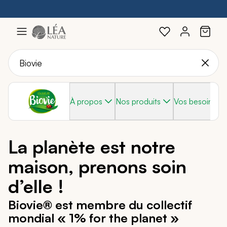
Profitez de -20%
Braderie :
-40%
sur une sélection avec le code :
sur une sélection de produits
SOLEIL20
Aller
au
contenu
À propos
Nos produits
Vos besoins
La planète est notre
maison, prenons soin
d’elle !
Biovie® est membre du collectif
mondial « 1% for the planet »