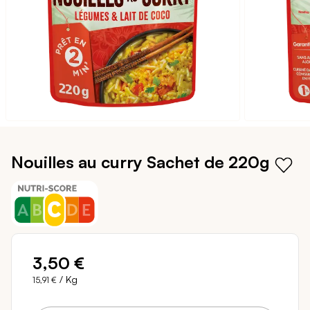
Passer
au
Nouilles au curry
Sachet de 220g
début
de
la
Galerie
d’images
3,50 €
/ Kg
15,91 €