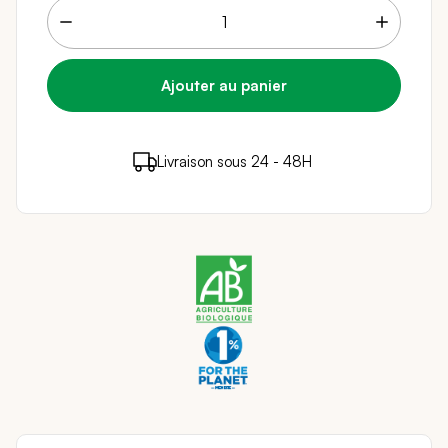
3 points de fidélité (
0,06 €
)
en achetant ce
Livraison sous 24 - 48H
Paiement sécurisé
produit