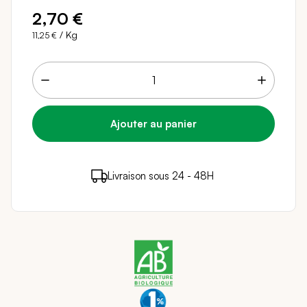
2,70 €
/ Kg
11,25 €
2 points de fidélité (
0,04 €
)
en achetant ce
Livraison sous 24 - 48H
Paiement sécurisé
produit