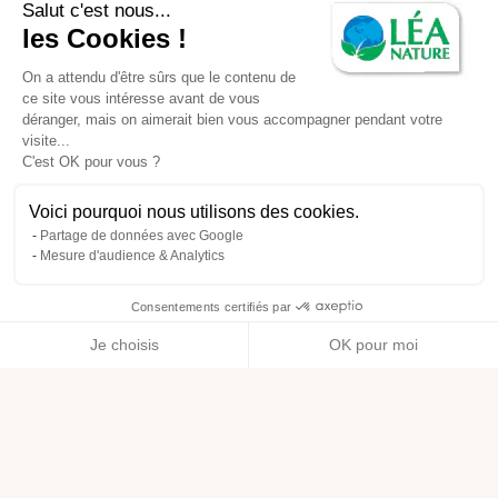
Salut c'est nous...
les Cookies !
On a attendu d'être sûrs que le contenu de
ce site vous intéresse avant de vous
déranger, mais on aimerait bien vous accompagner pendant votre
visite...
C'est OK pour vous ?
Voici pourquoi nous utilisons des cookies.
Partage de données avec Google
Mesure d'audience & Analytics
Consentements certifiés par
Je choisis
OK pour moi
Axeptio consent
Plateforme de Gestion du Consentement : Personnalisez vos O
Notre plateforme vous permet d'adapter et de gérer vos paramètr