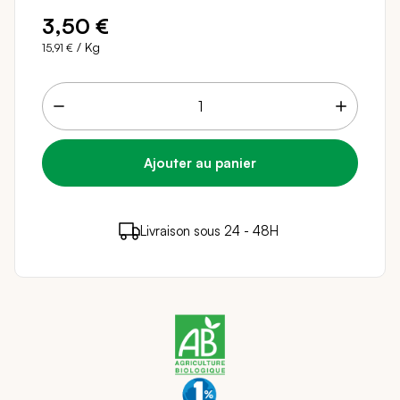
3,50 €
/ Kg
15,91 €
3 points de fidélité (
0,06 €
)
en achetant ce
Livraison sous 24 - 48H
Paiement sécurisé
produit