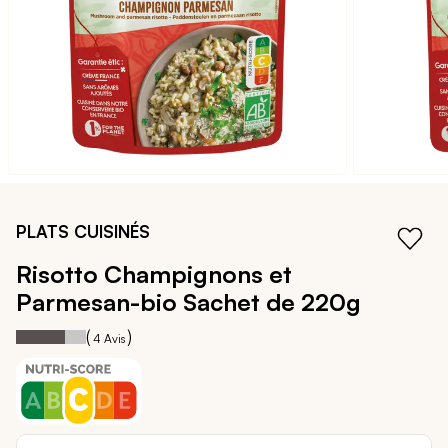
Passer
au
PLATS CUISINÉS
début
de
Risotto Champignons et
la
Parmesan-bio
Sachet de 220g
Galerie
d’images
70
100
Notation:
% of
(
)
4
Avis