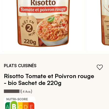
galerie
d’images
Passer
au
PLATS CUISINÉS
début
de
Risotto Tomate et Poivron rouge
la
- bio
Sachet de 220g
Galerie
d’images
90
100
Notation:
% of
(
)
4
Avis