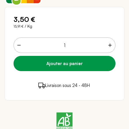
3,50 €
/ Kg
15,91 €
3 points de fidélité (
0,06 €
)
en achetant ce
Livraison sous 24 - 48H
Paiement sécurisé
produit