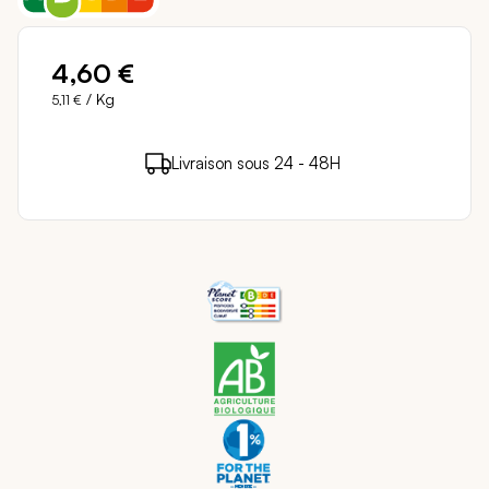
4,60 €
/ Kg
5,11 €
4 points de fidélité (
0,08 €
)
en achetant ce
Livraison sous 24 - 48H
Paiement sécurisé
produit