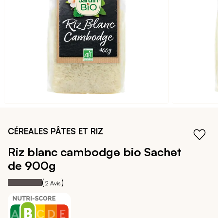
galerie
d’images
Passer
au
CÉREALES PÂTES ET RIZ
début
de
Riz blanc cambodge bio
Sachet
la
de 900g
Galerie
d’images
100
100
Notation:
% of
(
)
2
Avis