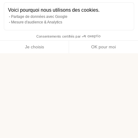
Voici pourquoi nous utilisons des cookies.
Partage de données avec Google
Mesure d'audience & Analytics
Consentements certifiés par
Je choisis
OK pour moi
Axeptio consent
Plateforme de Gestion du Consentement : Personnalisez vos O
Notre plateforme vous permet d'adapter et de gérer vos paramètr
Bénéfices