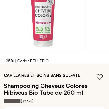
galerie
d’images
-25% | Code : BELLEBIO
Passer
au
CAPILLAIRES ET SOINS SANS SULFATE
début
de
Shampooing Cheveux Colorés
la
Hibiscus Bio
Tube de 250 ml
Galerie
d’images
96
100
Notation:
% of
(
)
27
Avis