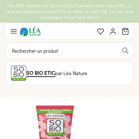
Dès 55€ d’achat, un Spray d’Eau Thermale offert, dès 65€, un
Belle semaine
: Profitez de
-25% + Livraison offerte
dès 30€
Hydrate Magnésium Marin Pêche offert, et dès 75€, un Lait Irisé
BRADERIE :
-40% sur une sélection de produits
d'achat avec le code
BELLEBIO
Sublimateur Rose Gold offert !
Aller
au
contenu
SO BIO ETIC
par Léa Nature
Passer
à
la
fin
de
la