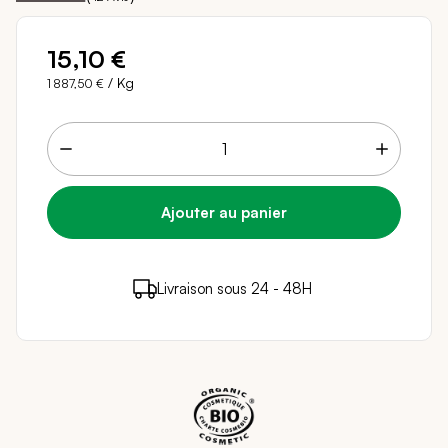
15,10 €
/ Kg
1 887,50 €
15 points de fidélité (
0,30 €
)
en achetant ce
Livraison sous 24 - 48H
Paiement sécurisé
produit