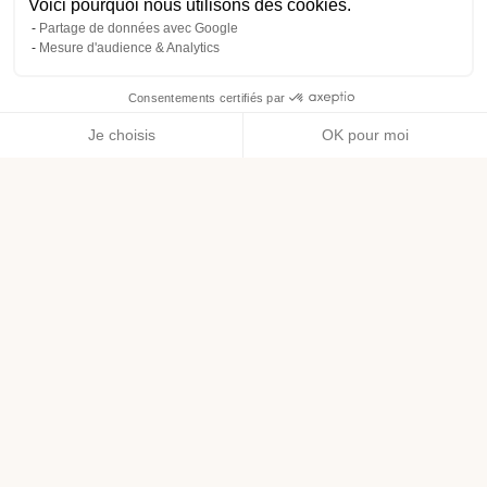
Voici pourquoi nous utilisons des cookies.
Partage de données avec Google
Mesure d'audience & Analytics
Consentements certifiés par
Je choisis
OK pour moi
Axeptio consent
Plateforme de Gestion du Consentement : Personnalisez vos O
Notre plateforme vous permet d'adapter et de gérer vos paramètr