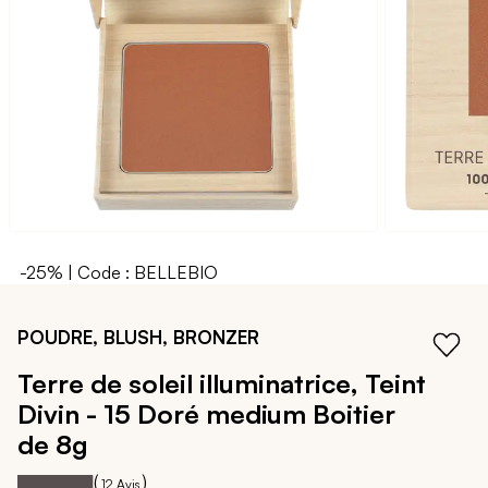
galerie
d’images
-25% | Code : BELLEBIO
Passer
au
POUDRE, BLUSH, BRONZER
début
de
Terre de soleil illuminatrice, Teint
la
Divin - 15 Doré medium
Boitier
Galerie
d’images
de 8g
98
100
Notation:
% of
(
)
12
Avis