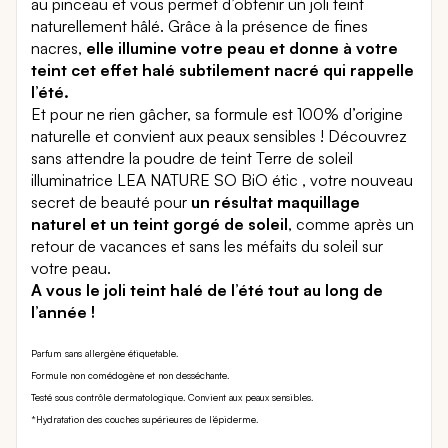
au pinceau et vous permet d’obtenir un joli teint
naturellement hâlé. Grâce à la présence de fines
nacres,
elle illumine votre peau et donne à votre
teint cet effet halé subtilement nacré qui rappelle
l’été.
Et pour ne rien gâcher, sa formule est 100% d’origine
naturelle et convient aux peaux sensibles ! Découvrez
sans attendre la poudre de teint Terre de soleil
illuminatrice LEA NATURE SO BiO étic , votre nouveau
secret de beauté pour
un résultat maquillage
naturel et un teint gorgé de soleil
, comme après un
retour de vacances et sans les méfaits du soleil sur
votre peau.
A vous le joli teint halé de l’été tout au long de
l’année !
Parfum sans allergène étiquetable.
Formule non comédogène et non desséchante.
Testé sous contrôle dermatologique. Convient aux peaux sensibles.
*Hydratation des couches supérieures de l’épiderme.