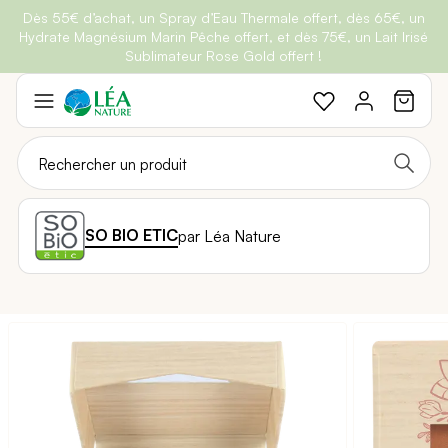
Dès 55€ d’achat, un Spray d’Eau Thermale offert, dès 65€, un
Belle semaine
: Profitez de
-25% + Livraison offerte
dès 30€
Hydrate Magnésium Marin Pêche offert, et dès 75€, un Lait Irisé
BRADERIE :
-40% sur une sélection de produits
d'achat avec le code
BELLEBIO
Sublimateur Rose Gold offert !
Aller
au
contenu
SO BIO ETIC
par Léa Nature
Passer
à
la
fin
de
la