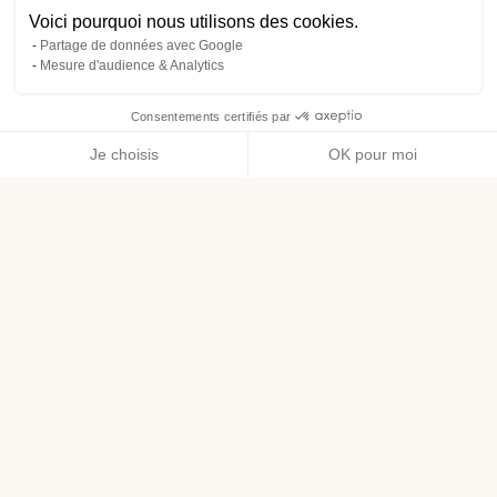
Voici pourquoi nous utilisons des cookies.
Partage de données avec Google
Mesure d'audience & Analytics
Consentements certifiés par
Je choisis
OK pour moi
Axeptio consent
Plateforme de Gestion du Consentement : Personnalisez vos O
Notre plateforme vous permet d'adapter et de gérer vos paramètr
Découvrez le Club des testeurs
Léa Nature