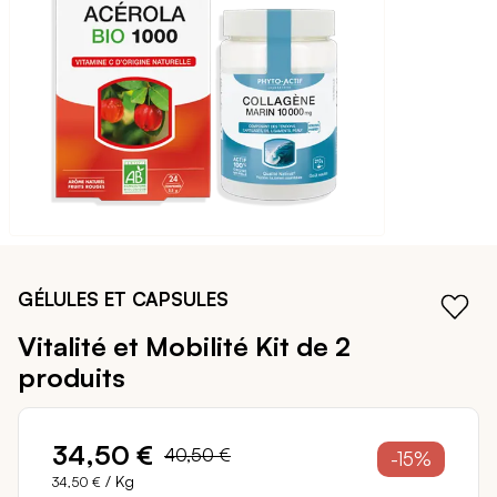
galerie
d’images
Passer
au
GÉLULES ET CAPSULES
début
de
Vitalité et Mobilité
Kit de 2
la
produits
Galerie
d’images
34,50 €
40,50 €
-15%
/ Kg
34,50 €