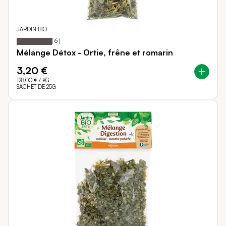
JARDIN BIO
100
100
Notation:
% of
(
6
)
Mélange Détox - Ortie, frêne et romarin
3,20 €
128,00 €
/ KG
SACHET DE 25G