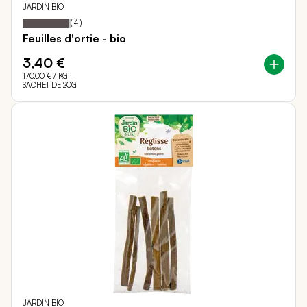
JARDIN BIO
95
100
Notation:
% of
(
4
)
Feuilles d'ortie - bio
3,40 €
170,00 €
/ KG
SACHET DE 20G
JARDIN BIO