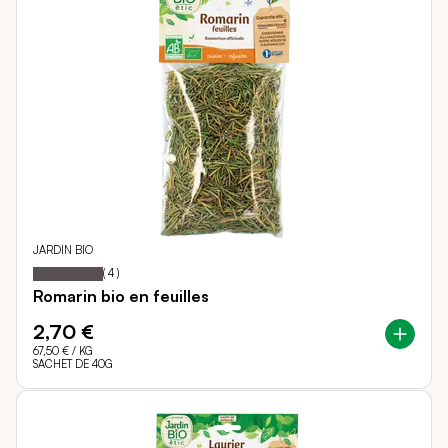
JARDIN BIO
100
100
Notation:
% of
(
4
)
Romarin bio en feuilles
2,70 €
67,50 €
/ KG
SACHET DE 40G