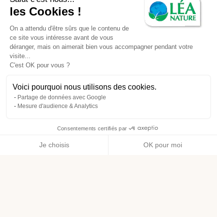
les Cookies !
On a attendu d'être sûrs que le contenu de
ce site vous intéresse avant de vous
déranger, mais on aimerait bien vous accompagner pendant votre
visite...
C'est OK pour vous ?
Voici pourquoi nous utilisons des cookies.
Partage de données avec Google
Mesure d'audience & Analytics
Consentements certifiés par
Je choisis
OK pour moi
Axeptio consent
Plateforme de Gestion du Consentement : Personnalisez vos O
Notre plateforme vous permet d'adapter et de gérer vos paramètr