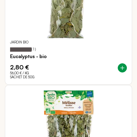
JARDIN BIO
100
100
Notation:
% of
(
1
)
Eucalyptus - bio
2,80 €
56,00 €
/ KG
SACHET DE 50G