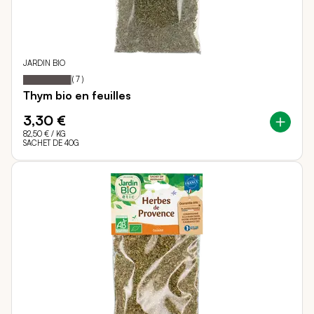
JARDIN BIO
97
100
Notation:
% of
(
7
)
Thym bio en feuilles
3,30 €
82,50 €
/ KG
SACHET DE 40G