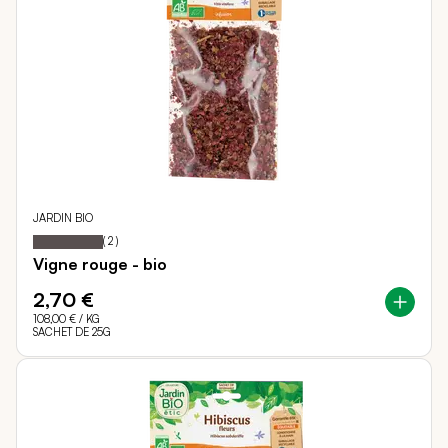
JARDIN BIO
100
100
Notation:
% of
(
2
)
Vigne rouge - bio
2,70 €
108,00 €
/ KG
SACHET DE 25G