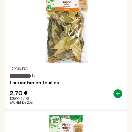
JARDIN BIO
100
100
Notation:
% of
(
1
)
Laurier bio en feuilles
2,70 €
108,00 €
/ KG
SACHET DE 25G