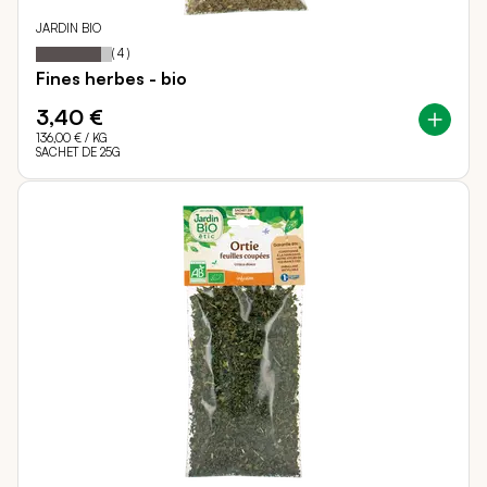
JARDIN BIO
85
100
Notation:
% of
(
4
)
Fines herbes - bio
3,40 €
136,00 €
/ KG
SACHET DE 25G