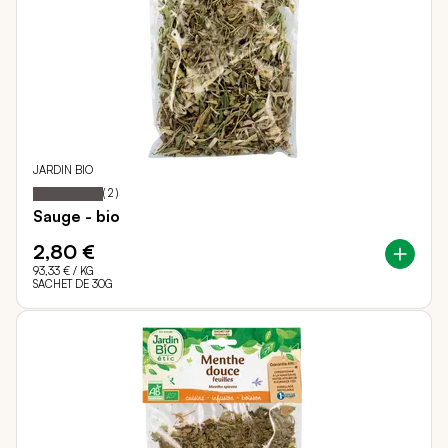
JARDIN BIO
100
100
Notation:
% of
(
2
)
Sauge - bio
2,80 €
93,33 €
/ KG
SACHET DE 30G