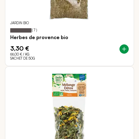
JARDIN BIO
97
100
Notation:
% of
(
7
)
Herbes de provence bio
3,30 €
66,00 €
/ KG
SACHET DE 50G