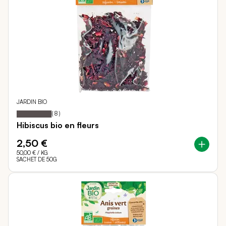
JARDIN BIO
98
100
Notation:
% of
(
8
)
Hibiscus bio en fleurs
2,50 €
50,00 €
/ KG
SACHET DE 50G