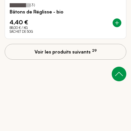
80
100
Notation:
% of
(
3
)
Bâtons de Réglisse - bio
4,40 €
88,00 €
/ KG
SACHET DE 50G
29
Voir les produits suivants