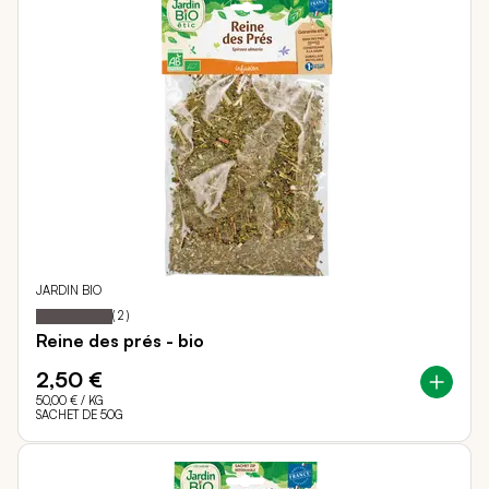
JARDIN BIO
100
100
Notation:
% of
(
2
)
Reine des prés - bio
2,50 €
50,00 €
/ KG
SACHET DE 50G