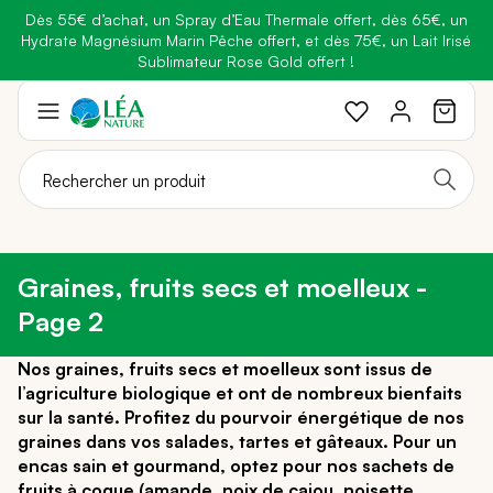
Dès 55€ d’achat, un Spray d’Eau Thermale offert, dès 65€, un
Belle semaine
: Profitez de
-25% + Livraison offerte
dès 30€
Hydrate Magnésium Marin Pêche offert, et dès 75€, un Lait Irisé
BRADERIE :
-40% sur une sélection de produits
d'achat avec le code
BELLEBIO
Sublimateur Rose Gold offert !
Aller
au
contenu
Graines, fruits secs et moelleux -
Page 2
Nos graines, fruits secs et moelleux sont issus de
l’agriculture biologique et ont de nombreux bienfaits
sur la santé. Profitez du pourvoir énergétique de nos
graines dans vos salades, tartes et gâteaux. Pour un
encas sain et gourmand, optez pour nos sachets de
fruits à coque (amande, noix de cajou, noisette,