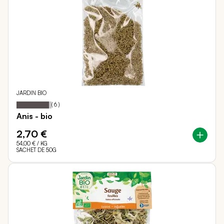
JARDIN BIO
93
100
Notation:
% of
(
6
)
Anis - bio
2,70 €
54,00 €
/ KG
SACHET DE 50G