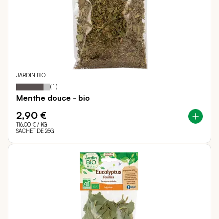
JARDIN BIO
80
100
Notation:
% of
(
1
)
Menthe douce - bio
2,90 €
116,00 €
/ KG
SACHET DE 25G