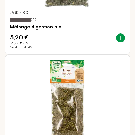
JARDIN BIO
100
100
Notation:
% of
(
4
)
Mélange digestion bio
3,20 €
128,00 €
/ KG
SACHET DE 25G