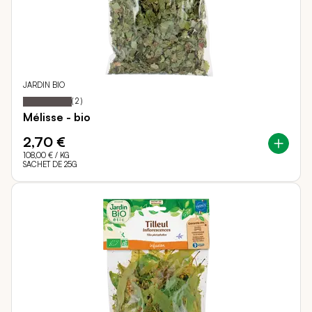
JARDIN BIO
100
100
Notation:
% of
(
2
)
Mélisse - bio
2,70 €
108,00 €
/ KG
SACHET DE 25G