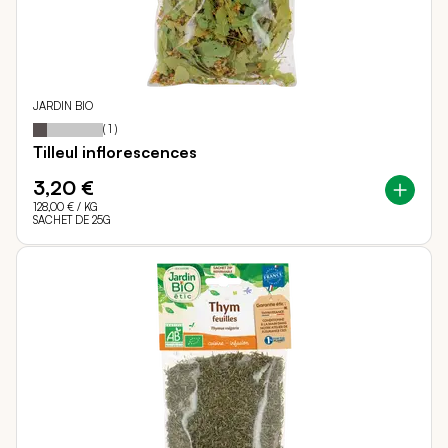
JARDIN BIO
20
100
Notation:
% of
(
1
)
Tilleul inflorescences
3,20 €
128,00 €
/ KG
SACHET DE 25G