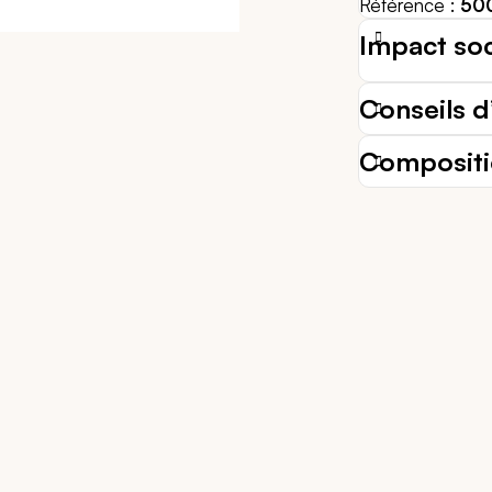
Référence
50
Impact so
Conseils d’
Composit