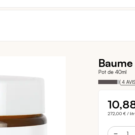
Baume 
Pot de 40ml
90
1
Notation:
% of
(
4
AVI
10,8
272,00 €
/ lit