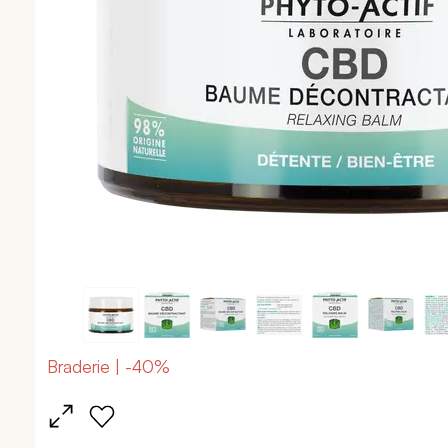
Braderie | -40%
Passer
au
début