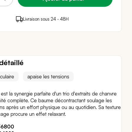
points de fidélité (
Livraison sous 24 - 48H
Paiement sécurisé
0,20 €
)
en achetant ce produit
détaillé
culaire
apaise les tensions
 la synergie parfaite d'un trio d'extraits de chanvre
cité complète. Ce baume décontractant soulage les
ns après un effort physique ou au quotidien. Sa texture
age procure un effet relaxant.
36800