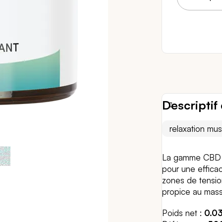
10 
Descriptif 
relaxation mus
La gamme CBD est
pour une effica
zones de tensio
propice au mass
Poids net
0.0