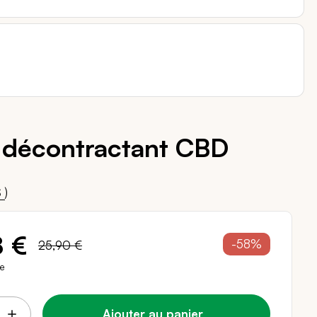
décontractant CBD
00
)
S
8 €
-58%
25,90 €
re
Ajouter au panier