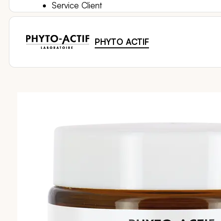
Service Client
PHYTO ACTIF
Passer
à
la
fin
de
la
galerie
d’images