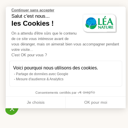
Continuer sans accepter
Salut c'est nous...
les Cookies !
On a attendu d'être sûrs que le contenu
de ce site vous intéresse avant de
vous déranger, mais on aimerait bien vous accompagner pendant
votre visite...
C'est OK pour vous ?
Voici pourquoi nous utilisons des cookies.
Partage de données avec Google
Mesure d'audience & Analytics
Consentements certifiés par
Je choisis
OK pour moi
Axeptio consent
Plateforme de Gestion du Consentement : Personnalisez
Notre plateforme vous permet d'adapter et de gérer vos p