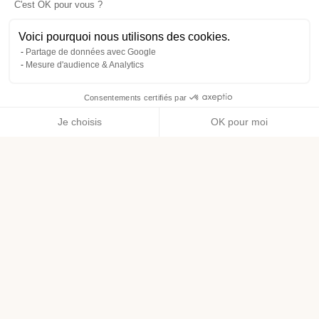
C'est OK pour vous ?
Voici pourquoi nous utilisons des cookies.
Partage de données avec Google
Mesure d'audience & Analytics
Consentements certifiés par
Je choisis
OK pour moi
Axeptio consent
Plateforme de Gestion du Consentement : Personnalisez vos O
Notre plateforme vous permet d'adapter et de gérer vos paramètr