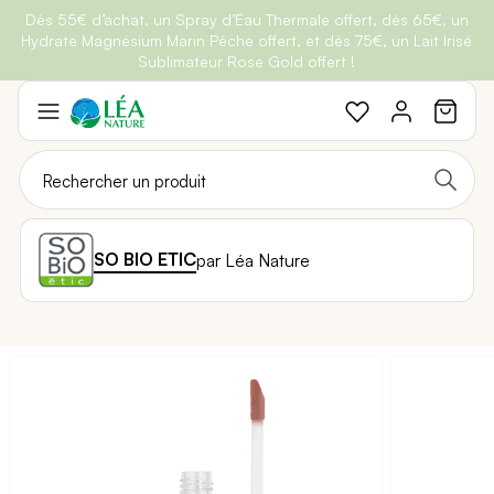
Dès 55€ d’achat, un Spray d’Eau Thermale offert, dès 65€, un
Belle semaine
: Profitez de
-25% + Livraison offerte
dès 30€
Hydrate Magnésium Marin Pêche offert, et dès 75€, un Lait Irisé
BRADERIE :
-40% sur une sélection de produits
d'achat avec le code
BELLEBIO
Sublimateur Rose Gold offert !
Aller
au
contenu
SO BIO ETIC
par Léa Nature
Passer
à
la
fin
de
la