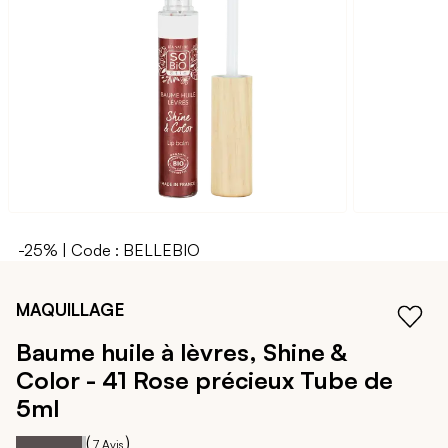
galerie
d’images
-25% | Code : BELLEBIO
Passer
au
MAQUILLAGE
début
de
Baume huile à lèvres, Shine &
la
Color - 41 Rose précieux
Tube de
Galerie
d’images
5ml
94
100
Notation:
% of
(
)
7
Avis