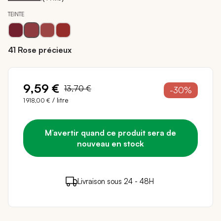
TEINTE
41 Rose précieux
9,59 €
13,70 €
-30%
/ litre
1 918,00 €
M’avertir quand ce produit sera de
nouveau en stock
9 points de fidélité (
0,18 €
)
en achetant ce
Livraison sous 24 - 48H
Paiement sécurisé
produit