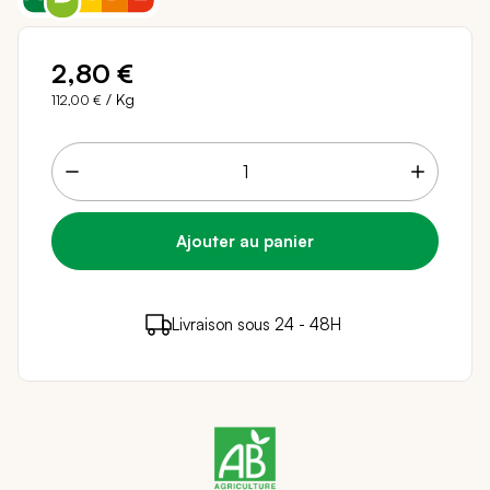
2,80 €
/ Kg
112,00 €
2 points de fidélité (
0,04 €
)
en achetant ce
Livraison sous 24 - 48H
Paiement sécurisé
produit