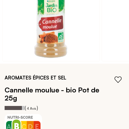
galerie
d’images
Passer
au
AROMATES ÉPICES ET SEL
début
de
Cannelle moulue - bio
Pot de
la
25g
Galerie
d’images
85
100
Notation:
% of
(
)
4
Avis