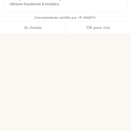
Mesure d'audience & Analytics
Consentements certifiés par
Je choisis
OK pour moi
Axeptio consent
Plateforme de Gestion du Consentement : Personnalisez vos O
Notre plateforme vous permet d'adapter et de gérer vos paramètr
Profitez de nos kits