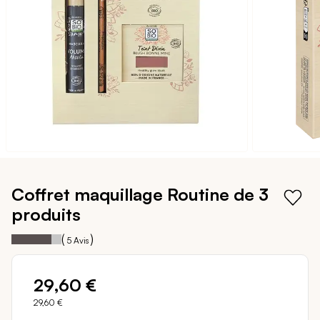
galerie
d’images
Passer
au
Coffret maquillage
Routine de 3
début
produits
de
la
80
100
Notation:
% of
(
)
5
Avis
Galerie
d’images
29,60 €
29,60 €