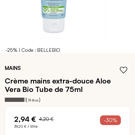
-25% | Code : BELLEBIO
Passer
au
MAINS
début
de
Crème mains extra-douce Aloe
la
Vera Bio
Tube de 75ml
Galerie
d’images
92
100
Notation:
% of
(
)
19
Avis
2,94 €
4,20 €
-30%
/ litre
39,20 €