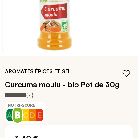
Passer
au
AROMATES ÉPICES ET SEL
début
de
Curcuma moulu - bio
Pot de 30g
la
Notation:
100%
Galerie
(
)
4
d’images