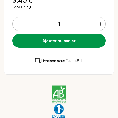
3,40 €
/ Kg
113,33 €
3 points de fidélité (
0,06 €
)
en achetant ce
Livraison sous 24 - 48H
Paiement sécurisé
produit