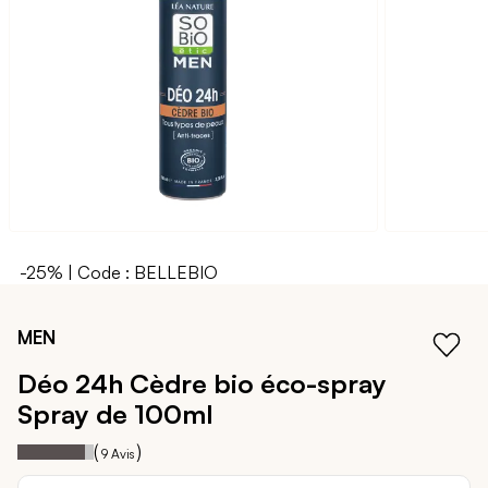
galerie
d’images
-25% | Code : BELLEBIO
Passer
au
MEN
début
de
Déo 24h Cèdre bio éco-spray
la
Spray de 100ml
Galerie
d’images
89
100
Notation:
% of
(
)
9
Avis