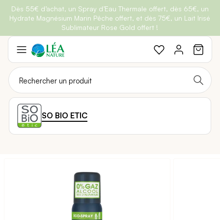
Dès 55€ d’achat, un Spray d’Eau Thermale offert, dès 65€, un
Belle semaine
: Profitez de
-25% + Livraison offerte
dès 30€
Hydrate Magnésium Marin Pêche offert, et dès 75€, un Lait Irisé
BRADERIE :
-40% sur une sélection de produits
d'achat avec le code
BELLEBIO
Sublimateur Rose Gold offert !
Aller
au
contenu
SO BIO ETIC
Passer
à
la
fin
de
la