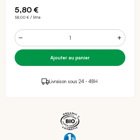
5,80 €
/ litre
58,00 €
5 points de fidélité (
0,10 €
)
en achetant ce
Livraison sous 24 - 48H
Paiement sécurisé
produit