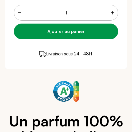
6 points de fidélité (
0,12 €
)
en achetant ce
Livraison sous 24 - 48H
Paiement sécurisé
produit
Un parfum 100%