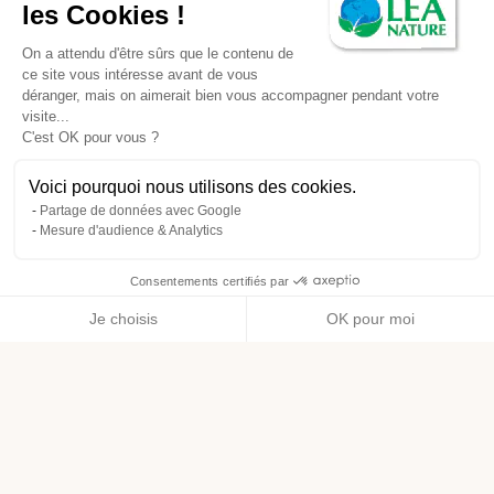
les Cookies !
On a attendu d'être sûrs que le contenu de
ce site vous intéresse avant de vous
déranger, mais on aimerait bien vous accompagner pendant votre
visite...
C'est OK pour vous ?
Voici pourquoi nous utilisons des cookies.
Partage de données avec Google
Mesure d'audience & Analytics
Consentements certifiés par
Je choisis
OK pour moi
Axeptio consent
Plateforme de Gestion du Consentement : Personnalisez vos O
Notre plateforme vous permet d'adapter et de gérer vos paramètr