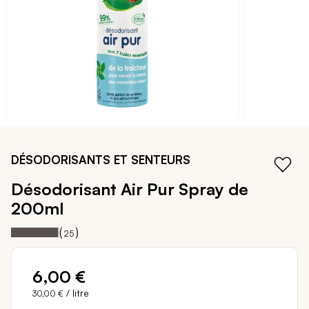
Passer
au
DÉSODORISANTS ET SENTEURS
début
de
Désodorisant Air Pur
Spray de
la
200ml
Galerie
d’images
Notation:
97%
(
)
25
6,00 €
/ litre
30,00 €