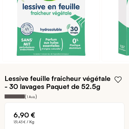
galerie
d’images
Passer
au
Lessive feuille fraicheur végétale
début
- 30 lavages
Paquet de 52.5g
de
la
100
100
Notation:
% of
(
)
1
Avis
Galerie
d’images
6,90 €
/ Kg
131,43 €