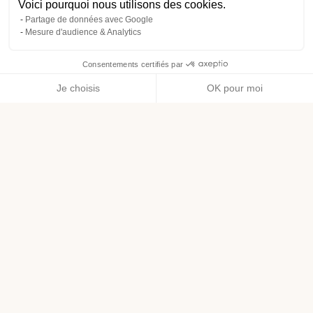
Voici pourquoi nous utilisons des cookies.
Partage de données avec Google
Mesure d'audience & Analytics
Consentements certifiés par
Je choisis
OK pour moi
Axeptio consent
Plateforme de Gestion du Consentement : Personnalisez vos O
Notre plateforme vous permet d'adapter et de gérer vos paramètr
Bénéfices :
Lessive concentrée