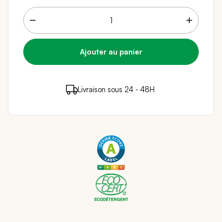
6 points de fidélité (
0,12 €
)
en achetant ce
Livraison sous 24 - 48H
Paiement sécurisé
produit