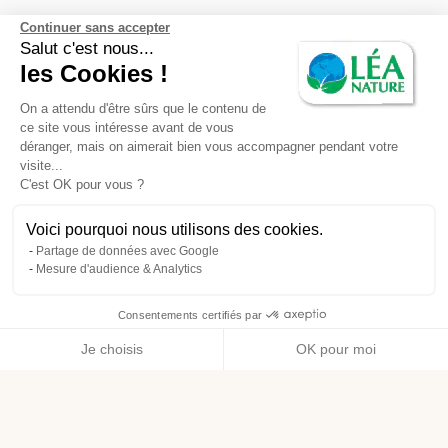
Continuer sans accepter
RUBRIQUES
Salut c'est nous...
les Cookies !
Actus Beauté & Hygiène
On a attendu d'être sûrs que le contenu de
Actus Alimentation
ce site vous intéresse avant de vous
déranger, mais on aimerait bien vous accompagner pendant votre
Actus Santé & Bien être
visite...
C'est OK pour vous ?
Actus Maison
Voici pourquoi nous utilisons des cookies.
Actus Engagement
Partage de données avec Google
Mesure d'audience & Analytics
Consentements certifiés par
Menu
Je choisis
OK pour moi
Axeptio consent
Plateforme de Gestion du Consentement : Personnalisez vos O
Notre plateforme vous permet d'adapter et de gérer vos paramètr
ACCUEIL
LE MAG DE LÉA
RECETTE BIO DE SOUPE AUX MORCEAUX DE LÉGUMES