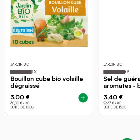
JARDIN BIO
JARDIN BIO
97
100
98
1
Notation:
% of
Notation:
% of
(
6
)
(
9
)
Bouillon cube bio volaille
Sel de guér
dégraissé
aromates - 
3,00 €
3,40 €
30,00 €
/ KG
22,67 €
/ KG
BOITE DE 100G
BOITE DE 150G