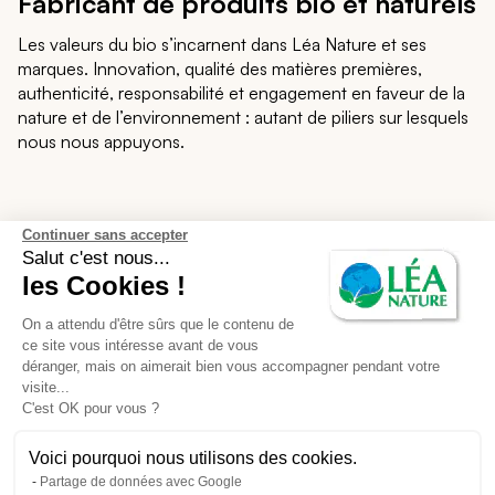
Fabricant de produits bio et naturels
Les valeurs du bio s’incarnent dans Léa Nature et ses
marques. Innovation, qualité des matières premières,
authenticité, responsabilité et engagement en faveur de la
nature et de l’environnement : autant de piliers sur lesquels
nous nous appuyons.
Léa Nature
Continuer sans accepter
Salut c'est nous...
les Cookies !
Notre écosystème
On a attendu d'être sûrs que le contenu de
Nos services
ce site vous intéresse avant de vous
déranger, mais on aimerait bien vous accompagner pendant votre
visite...
Support et contact
C'est OK pour vous ?
Voici pourquoi nous utilisons des cookies.
CGU des avis en ligne
CGV
Partage de données avec Google