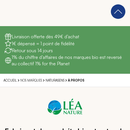
Livraison offerte dès 49€ d’achat
1€ dépensé = 1 point de fidélité
Retour sous 14 jours
1% du chiffre d’affaires de nos marques bio est reversé
au collectif 1% for the Planet
NOS MARQUES
ACCUEIL
NATURASENS
À PROPOS