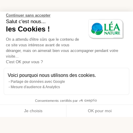
Continuer sans accepter
Salut c'est nous...
les Cookies !
On a attendu d'être sûrs que le contenu de
ce site vous intéresse avant de vous
déranger, mais on aimerait bien vous accompagner pendant votre
visite...
C'est OK pour vous ?
Voici pourquoi nous utilisons des cookies.
Partage de données avec Google
Mesure d'audience & Analytics
Consentements certifiés par
Je choisis
OK pour moi
Axeptio consent
Plateforme de Gestion du Consentement : Personnalisez vos O
Notre plateforme vous permet d'adapter et de gérer vos paramètr