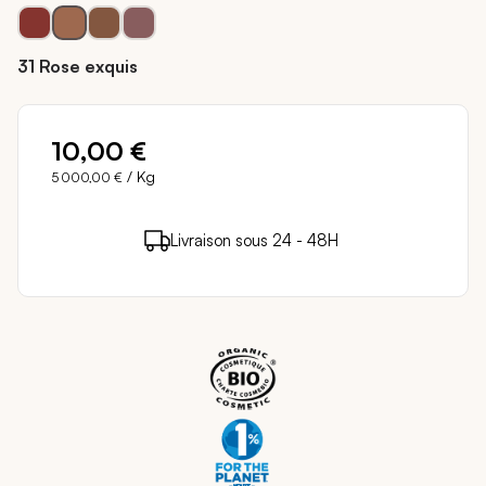
31 Rose exquis
10,00 €
/ Kg
5 000,00 €
10 points de fidélité (
0,20 €
)
en achetant ce
Livraison sous 24 - 48H
Paiement sécurisé
produit