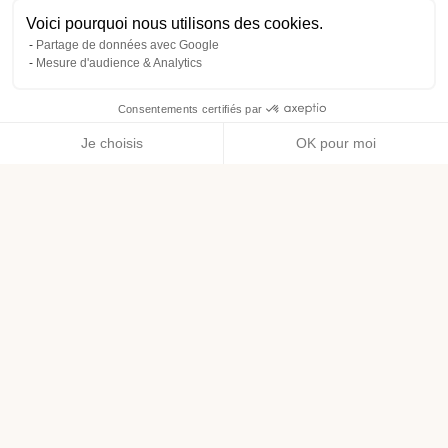
Voici pourquoi nous utilisons des cookies.
Partage de données avec Google
Mesure d'audience & Analytics
Consentements certifiés par
Je choisis
OK pour moi
Axeptio consent
Plateforme de Gestion du Consentement : Personnalisez vos O
Notre plateforme vous permet d'adapter et de gérer vos paramètr
Pour aller plus loin