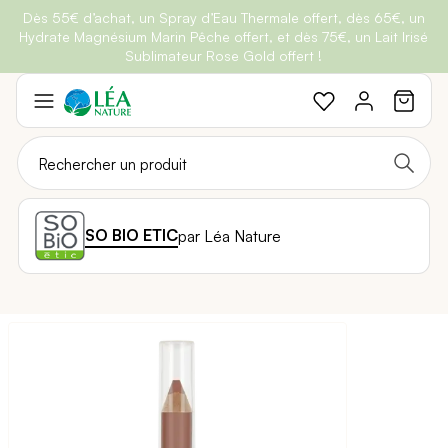
Dès 55€ d’achat, un Spray d’Eau Thermale offert, dès 65€, un
Belle semaine
: Profitez de
-25% + Livraison offerte
dès 30€
Hydrate Magnésium Marin Pêche offert, et dès 75€, un Lait Irisé
BRADERIE :
-40% sur une sélection de produits
d'achat avec le code
BELLEBIO
Sublimateur Rose Gold offert !
Aller
au
contenu
SO BIO ETIC
par Léa Nature
Passer
à
la
fin
de
la