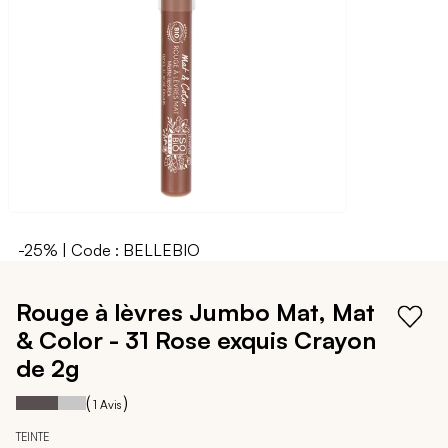
galerie
d’images
-25% | Code : BELLEBIO
Passer
au
Rouge à lèvres Jumbo Mat, Mat
début
& Color - 31 Rose exquis
Crayon
de
la
de 2g
Galerie
60
100
Notation:
% of
(
)
d’images
1
Avis
TEINTE