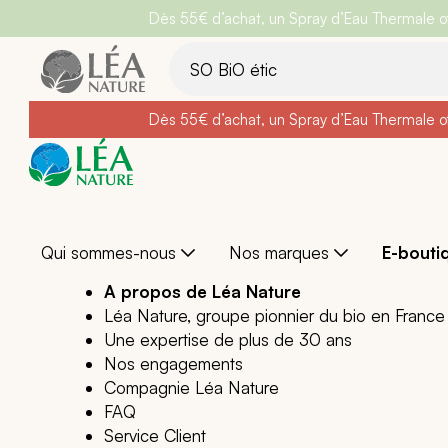
Dès 55€ d’achat, un Spray d’Eau Thermale off
Belle semain
Aller
au
contenu
Dès 55€ d’achat, un Spray d’Eau Thermale off
Belle semain
Qui sommes-nous
Nos marques
E-bouti
A propos de Léa Nature
Léa Nature, groupe pionnier du bio en France
Une expertise de plus de 30 ans
Nos engagements
Compagnie Léa Nature
FAQ
Service Client