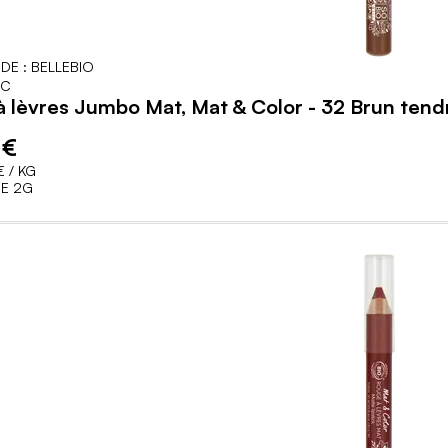
DE : BELLEBIO
IC
 lèvres Jumbo Mat, Mat & Color - 32 Brun tend
 €
€
/ KG
E 2G