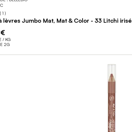
IC
60
100
% of
(
1
)
 lèvres Jumbo Mat, Mat & Color - 33 Litchi irisé
 €
€
/ KG
E 2G