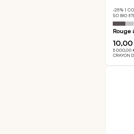
-25% | CO
SO BIO ET
Notation:
Rouge à
10,00
5 000,00 
CRAYON D