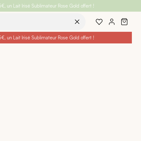
 un Lait Irisé Sublimateur Rose Gold offert !
code
BELLEBIO
 un Lait Irisé Sublimateur Rose Gold offert !
code
BELLEBIO