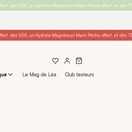
ert, dès 65€, un Hydrate Magnésium Marin Pêche offert, et dès 75€,
e
: Profitez de
BRADERIE :
-25% + Livraison offerte
-40% sur une sélection de produits
dès 30€ d'achat avec le 
ert, dès 65€, un Hydrate Magnésium Marin Pêche offert, et dès 75€,
e
: Profitez de
Braderie :
-25% + Livraison offerte
-40% sur une sélection de produits
dès 30€ d'achat avec le 
que
Le Mag de Léa
Club testeurs