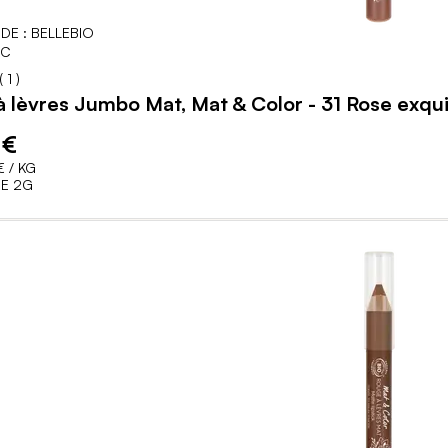
DE : BELLEBIO
IC
60
100
% of
(
1
)
 lèvres Jumbo Mat, Mat & Color - 31 Rose exqu
 €
€
/ KG
E 2G