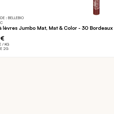
DE : BELLEBIO
IC
 lèvres Jumbo Mat, Mat & Color - 30 Bordeaux 
 €
€
/ KG
E 2G