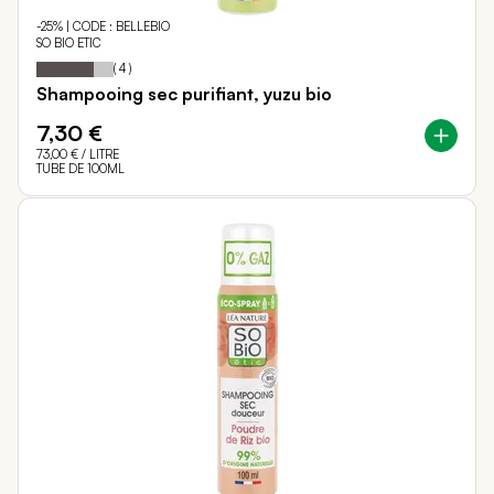
-25% | CODE : BELLEBIO
SO BIO ETIC
75
100
Notation:
% of
(
4
)
Shampooing sec purifiant, yuzu bio
7,30 €
73,00 €
/ LITRE
TUBE DE 100ML