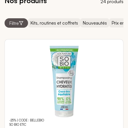
Nos produits
24 produits
Kits, routines et coffrets
Nouveautés
Prix en 
Filtre
-25% | CODE : BELLEBIO
SO BIO ETIC