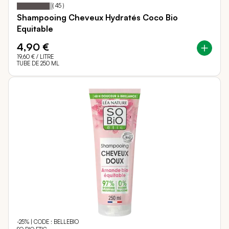
92
100
Notation:
% of
(
45
)
Shampooing Cheveux Hydratés Coco Bio
Equitable
4,90 €
19,60 €
/ LITRE
TUBE DE 250 ML
-25% | CODE : BELLEBIO