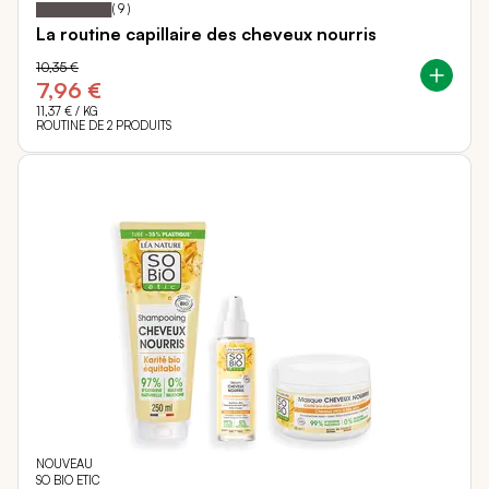
Notation:
% of
(
9
)
La routine capillaire des cheveux nourris
10,35 €
7,96 €
11,37 €
/ KG
ROUTINE DE 2 PRODUITS
NOUVEAU
SO BIO ETIC