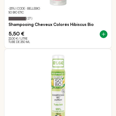
-25% | CODE : BELLEBIO
SO BIO ETIC
96
100
Notation:
% of
(
27
)
Shampooing Cheveux Colorés Hibiscus Bio
5,50 €
22,00 €
/ LITRE
TUBE DE 250 ML