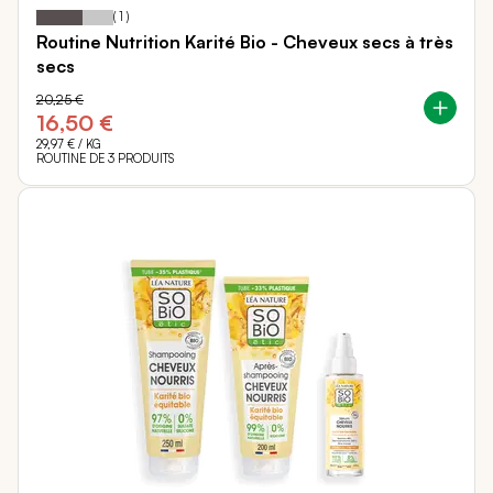
60
100
Notation:
% of
(
1
)
Routine Nutrition Karité Bio - Cheveux secs à très
secs
20,25 €
16,50 €
29,97 €
/ KG
ROUTINE DE 3 PRODUITS