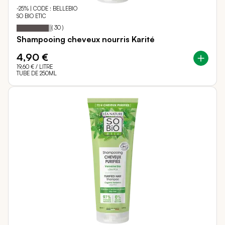
-25% | CODE : BELLEBIO
SO BIO ETIC
91
100
Notation:
% of
(
30
)
Shampooing cheveux nourris Karité
4,90 €
19,60 €
/ LITRE
TUBE DE 250ML