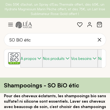
Dès 55€ d’achat, un Spray d’Eau Thermale offert, dès 65€, un
Belle semaine
: Profitez de
-25% + Livraison offerte
dès 30€
Hydrate Magnésium Marin Pêche offert, et dès 75€, un Lait Irisé
BRADERIE :
-40% sur une sélection de produits
d'achat avec le code
BELLEBIO
Sublimateur Rose Gold offert !
Aller
au
contenu
A propos
Nos produits
Vos besoins
Nos g
Shampooings - SO BiO étic
Pour des cheveux éclatants, les shampooings bio sans
sulfate1 ni silicone sont essentiels. Laver ses cheveux
avec beaucoup de soin, c’est choisir des shampooings