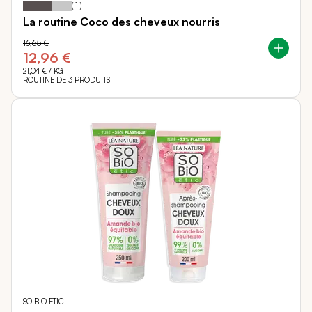
Notation:
% of
(
1
)
La routine Coco des cheveux nourris
16,65 €
12,96 €
21,04 €
/ KG
ROUTINE DE 3 PRODUITS
SO BIO ETIC
98
100