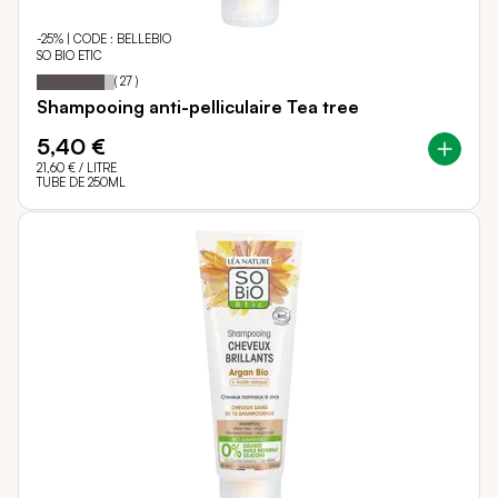
-25% | CODE : BELLEBIO
SO BIO ETIC
87
100
Notation:
% of
(
27
)
Shampooing anti-pelliculaire Tea tree
5,40 €
21,60 €
/ LITRE
TUBE DE 250ML