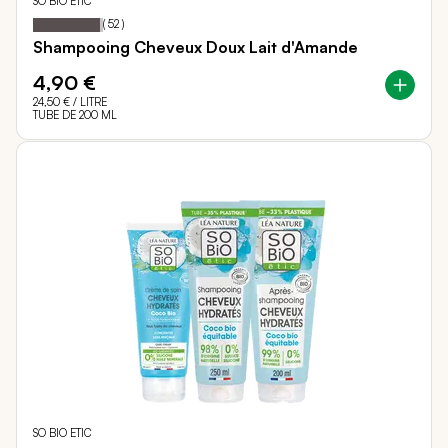
SO BIO ETIC
96
100
Notation:
% of
(
52
)
Shampooing Cheveux Doux Lait d'Amande
4,90 €
24,50 €
/ LITRE
TUBE DE 200 ML
SO BIO ETIC
60
100