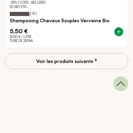
-25% | CODE : BELLEBIO
SO BIO ETIC
93
100
Notation:
% of
(
19
)
Shampooing Cheveux Souples Verveine Bio
5,50 €
22,00 €
/ LITRE
TUBE DE 250ML
6
Voir les produits suivants