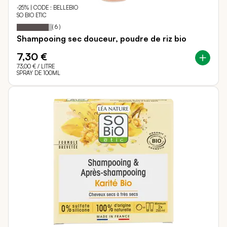
-25% | CODE : BELLEBIO
SO BIO ETIC
90
100
Notation:
% of
(
6
)
Shampooing sec douceur, poudre de riz bio
7,30 €
73,00 €
/ LITRE
SPRAY DE 100ML