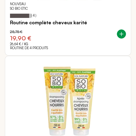
NOUVEAU
SO BIO ETIC
90
100
Notation:
% of
(
4
)
Routine complète cheveux karité
25,75 €
19,90 €
26,64 €
/ KG
ROUTINE DE 4 PRODUITS