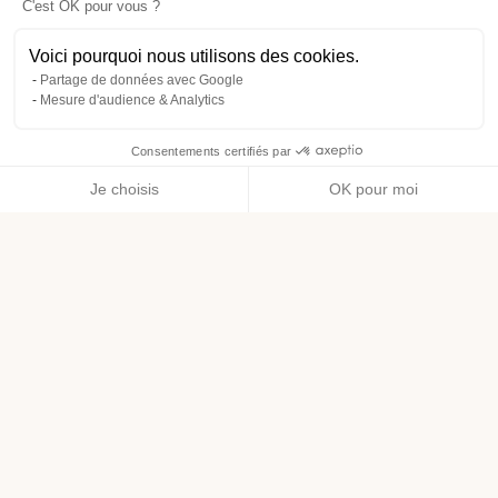
C'est OK pour vous ?
Voici pourquoi nous utilisons des cookies.
Partage de données avec Google
Mesure d'audience & Analytics
Consentements certifiés par
Je choisis
OK pour moi
Axeptio consent
Plateforme de Gestion du Consentement : Personnalisez vos O
Notre plateforme vous permet d'adapter et de gérer vos paramètr
Livraison offerte dès 49€ d’achat