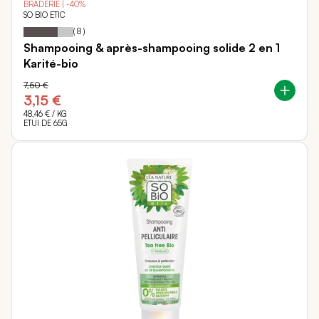
BRADERIE | -40%
SO BIO ETIC
68
100
Notation:
% of
(
8
)
Shampooing & après-shampooing solide 2 en 1
Karité-bio
7,50 €
3,15 €
48,46 €
/ KG
ETUI DE 65G