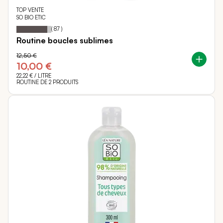
TOP VENTE
SO BIO ETIC
88
100
Notation:
% of
(
87
)
Routine boucles sublimes
12,50 €
10,00 €
22,22 €
/ LITRE
ROUTINE DE 2 PRODUITS