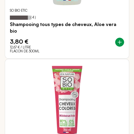
SO BIO ETIC
85
100
Notation:
% of
(
4
)
Shampooing tous types de cheveux, Aloe vera
bio
3,80 €
12,67 €
/ LITRE
FLACON DE 300ML