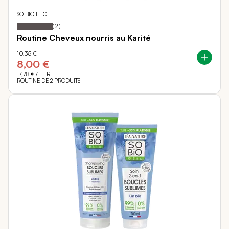
SO BIO ETIC
100
100
Notation:
% of
(
2
)
Routine Cheveux nourris au Karité
10,35 €
8,00 €
17,78 €
/ LITRE
ROUTINE DE 2 PRODUITS