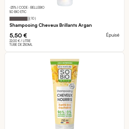
-25% | CODE : BELLEBIO
SO BIO ETIC
88
100
Notation:
% of
(
10
)
Shampooing Cheveux Brillants Argan
5,50 €
Épuisé
22,00 €
/ LITRE
TUBE DE 250ML