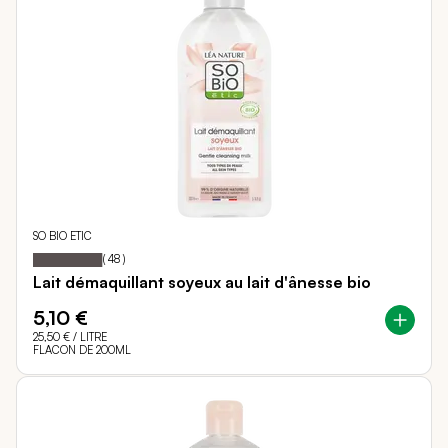
SO BIO ETIC
98
100
Notation:
% of
(
48
)
Lait démaquillant soyeux au lait d'ânesse bio
5,10 €
25,50 €
/ LITRE
FLACON DE 200ML