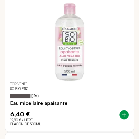
TOP VENTE
SO BIO ETIC
92
100
Notation:
% of
(
26
)
Eau micellaire apaisante
6,40 €
12,80 €
/ LITRE
FLACON DE 500ML