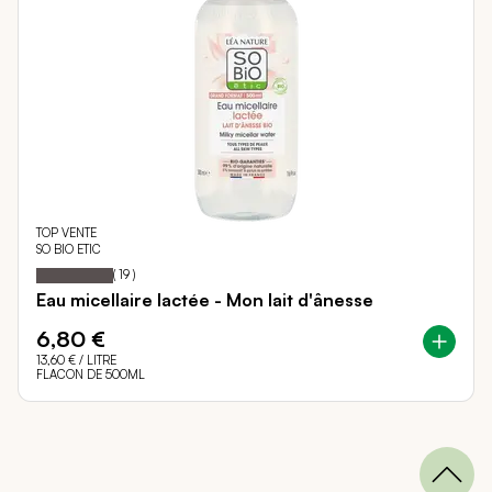
TOP VENTE
SO BIO ETIC
100
100
Notation:
% of
(
19
)
Eau micellaire lactée - Mon lait d'ânesse
6,80 €
13,60 €
/ LITRE
FLACON DE 500ML