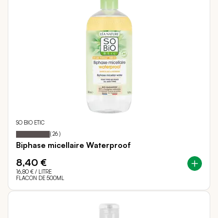
SO BIO ETIC
98
100
Notation:
% of
(
26
)
Biphase micellaire Waterproof
8,40 €
16,80 €
/ LITRE
FLACON DE 500ML