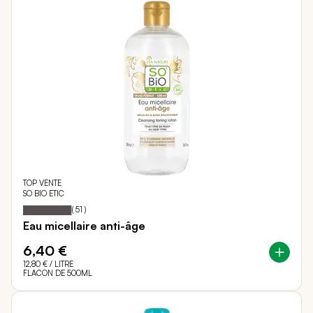
TOP VENTE
SO BIO ETIC
98
100
Notation:
% of
(
51
)
Eau micellaire anti-âge
6,40 €
12,80 €
/ LITRE
FLACON DE 500ML