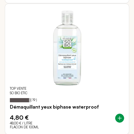
TOP VENTE
SO BIO ETIC
91
100
Notation:
% of
(
19
)
Démaquillant yeux biphase waterproof
4,80 €
48,00 €
/ LITRE
FLACON DE 100ML