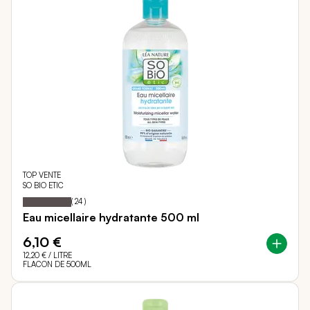
TOP VENTE
SO BIO ETIC
100
100
Notation:
% of
(
24
)
Eau micellaire hydratante 500 ml
6,10 €
12,20 €
/ LITRE
FLACON DE 500ML