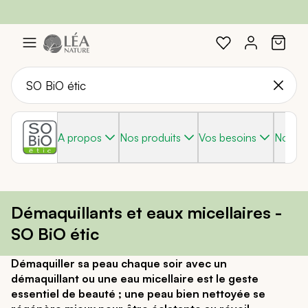
Profitez de -20%
Braderie :
-40%
sur une sélection avec le code :
sur une sélection de produits
SOLEIL20
Aller
au
contenu
A propos
Nos produits
Vos besoins
Nos g
Démaquillants et eaux micellaires -
SO BiO étic
Démaquiller sa peau chaque soir avec un
démaquillant ou une eau micellaire est le geste
essentiel de beauté ; une peau bien nettoyée se