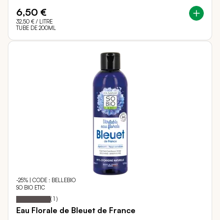
6,50 €
32,50 €
/ LITRE
TUBE DE 200ML
-25% | CODE : BELLEBIO
SO BIO ETIC
100
100
Notation:
% of
(
1
)
Eau Florale de Bleuet de France