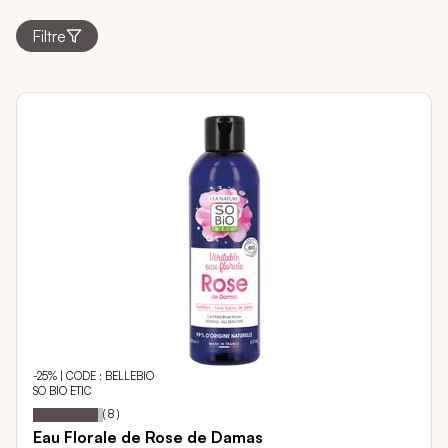
Filtre
-25% | CODE : BELLEBIO
SO BIO ETIC
93
100
Notation:
% of
(
8
)
Eau Florale de Rose de Damas