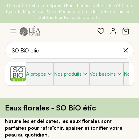
Dès 55€ d’achat, un Spray d’Eau Thermale offert, dès 65€, un
Belle semaine
: Profitez de
-25% + Livraison offerte
dès 30€
Hydrate Magnésium Marin Pêche offert, et dès 75€, un Lait Irisé
BRADERIE :
-40% sur une sélection de produits
d'achat avec le code
BELLEBIO
Sublimateur Rose Gold offert !
Aller
au
contenu
A propos
Nos produits
Vos besoins
Nos g
Eaux florales - SO BiO étic
Naturelles et délicates, les eaux florales sont
parfaites pour rafraîchir, apaiser et tonifier votre
peau au quotidien.