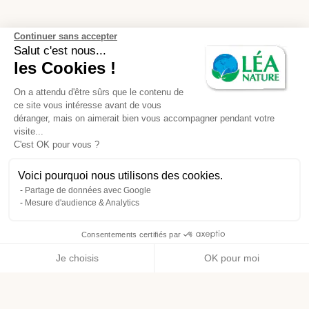
Continuer sans accepter
Salut c'est nous...
les Cookies !
On a attendu d'être sûrs que le contenu de
ce site vous intéresse avant de vous
déranger, mais on aimerait bien vous accompagner pendant votre
visite...
C'est OK pour vous ?
Voici pourquoi nous utilisons des cookies.
Partage de données avec Google
Mesure d'audience & Analytics
Consentements certifiés par
Je choisis
OK pour moi
Axeptio consent
Plateforme de Gestion du Consentement : Personnalisez vos O
Notre plateforme vous permet d'adapter et de gérer vos paramètr