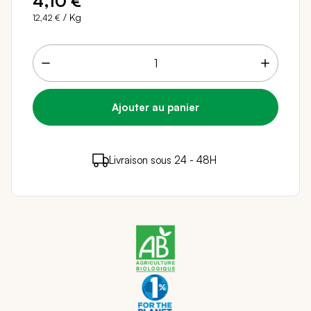
4,10 €
/ Kg
12,42 €
4 points de fidélité (
0,08 €
)
en achetant ce
Livraison sous 24 - 48H
Paiement sécurisé
produit