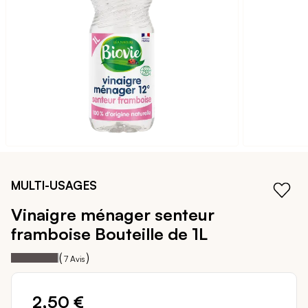
galerie
d’images
Passer
au
MULTI-USAGES
début
de
Vinaigre ménager senteur
la
framboise
Bouteille de 1L
Galerie
d’images
97
100
Notation:
% of
(
)
7
Avis
2,50 €