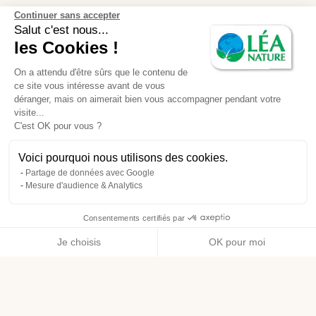
Continuer sans accepter
Salut c'est nous...
les Cookies !
On a attendu d'être sûrs que le contenu de
ce site vous intéresse avant de vous
déranger, mais on aimerait bien vous accompagner pendant votre
visite...
C'est OK pour vous ?
Voici pourquoi nous utilisons des cookies.
Partage de données avec Google
Mesure d'audience & Analytics
Consentements certifiés par
Je choisis
OK pour moi
Axeptio consent
Plateforme de Gestion du Consentement : Personnalisez vos O
Notre plateforme vous permet d'adapter et de gérer vos paramètr