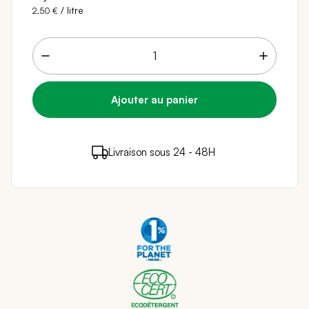
/ litre
2,50 €
2 points de fidélité (
0,04 €
)
en achetant ce
Livraison sous 24 - 48H
Paiement sécurisé
produit