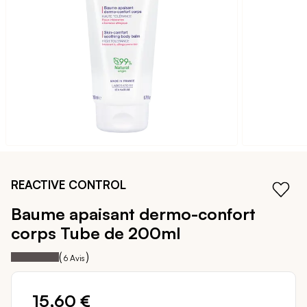
galerie
d’images
Passer
au
REACTIVE CONTROL
début
de
Baume apaisant dermo-confort
la
corps
Tube de 200ml
Galerie
d’images
100
100
Notation:
% of
(
)
6
Avis
15,60 €