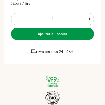
/ litre
78,00 €
15 points de fidélité (
0,30 €
)
en achetant ce
Livraison sous 24 - 48H
Paiement sécurisé
produit