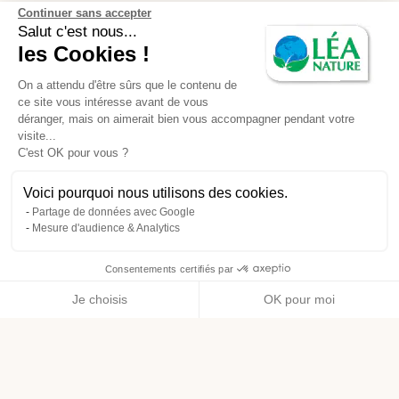
Continuer sans accepter
Salut c'est nous...
les Cookies !
On a attendu d'être sûrs que le contenu de
ce site vous intéresse avant de vous
déranger, mais on aimerait bien vous accompagner pendant votre
visite...
C'est OK pour vous ?
Voici pourquoi nous utilisons des cookies.
Partage de données avec Google
Mesure d'audience & Analytics
Consentements certifiés par
Je choisis
OK pour moi
Axeptio consent
Plateforme de Gestion du Consentement : Personnalisez vos O
Notre plateforme vous permet d'adapter et de gérer vos paramètr