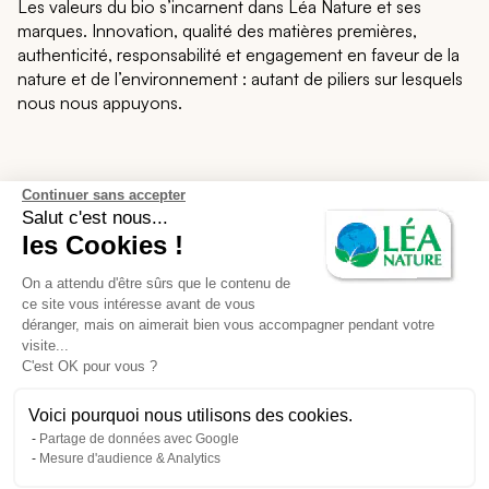
Les valeurs du bio s’incarnent dans Léa Nature et ses
marques. Innovation, qualité des matières premières,
authenticité, responsabilité et engagement en faveur de la
nature et de l’environnement : autant de piliers sur lesquels
nous nous appuyons.
Léa Nature
Continuer sans accepter
Salut c'est nous...
les Cookies !
Notre écosystème
On a attendu d'être sûrs que le contenu de
Nos services
ce site vous intéresse avant de vous
déranger, mais on aimerait bien vous accompagner pendant votre
visite...
Support et contact
C'est OK pour vous ?
Voici pourquoi nous utilisons des cookies.
CGU des avis en ligne
CGV
Partage de données avec Google
Mesure d'audience & Analytics
Mentions légales