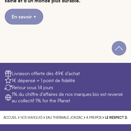
saine et d’un monde plus durable.
En savoir +
Livraison offerte dès 49€ d’achat
1€ dépensé = 1 point de fidélité
Retour sous 14 jours
1% du chiffre d’affaires de nos marques bio est reversé
au collectif 1% for the Planet
NOS MARQUES
ACCUEIL
EAU THERMALE JONZAC
A PROPOS
LE RESPECT DAN