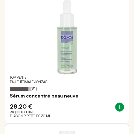
TOP VENTE
EAU THERMALE JONZAC
89
100
Notation:
% of
(
81
)
Sérum concentré peau neuve
28,20 €
940,00 €
/ LITRE
FLACON PIPETTE DE 30 ML