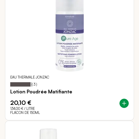
EAU THERMALE JONZAC
93
100
Notation:
% of
(
3
)
Lotion Poudrée Matifiante
20,10 €
134,00 €
/ LITRE
FLACON DE 150ML