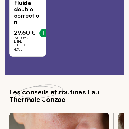
Fluide
double
correctio
n
29,60 €
740,00 €
/
LITRE
TUBE DE
40ML
Les conseils et routines Eau
Thermale Jonzac