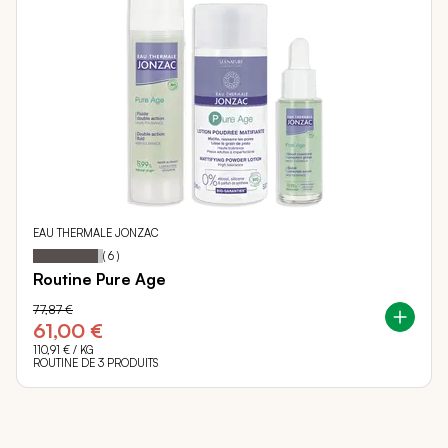
EAU THERMALE JONZAC
Notation:
93%
(
6
)
Routine Pure Age
77,87 €
61,00 €
110,91 €
/ KG
ROUTINE DE 3 PRODUITS