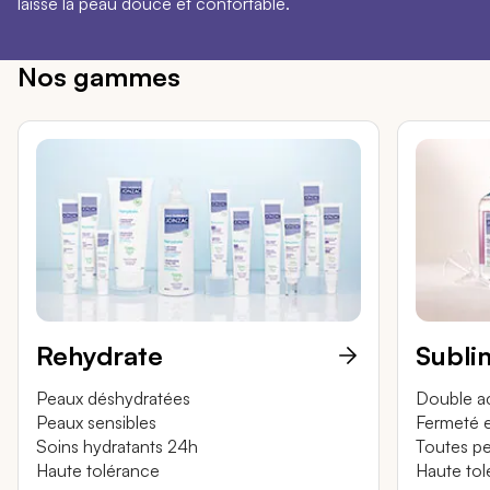
laisse la peau douce et confortable.
Nos gammes
Rehydrate
Subli
Peaux déshydratées
Double ac
Peaux sensibles
Fermeté e
Soins hydratants 24h
Toutes p
Haute tolérance
Haute tol