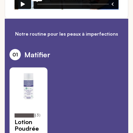
Notre routine pour les peaux à imperfections
Matifier
01
EAU THERMALE
JONZAC
93
100
Notation:
% of
(
3
)
Lotion
Poudrée