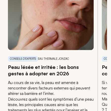
CONSEILS D'EXPERTS
EAU THERMALE JONZAC
CONS
Peau lésée et irritée : les bons
Pea
gestes à adopter en 2026
cou
Au cours de sa vie, la peau est amenée à
Si vo
rencontrer divers facteurs externes qui peuvent
tenda
altérer sa barrière et l’irriter.
rouge
Mais
Découvrez quels sont les symptômes d’une peau
Quel 
lésée, les principales causes ainsi que les
? Tou
traitements les plus adaptés pour l’apaiser et la