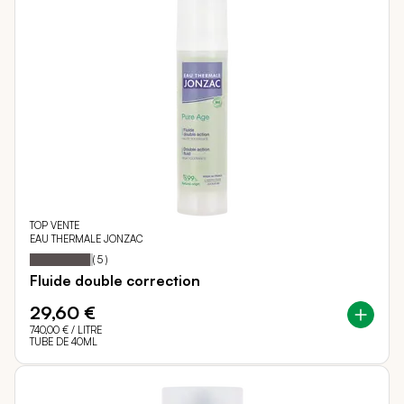
TOP VENTE
EAU THERMALE JONZAC
96
100
Notation:
% of
(
5
)
Fluide double correction
29,60 €
740,00 €
/ LITRE
TUBE DE 40ML