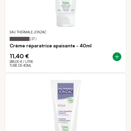
EAU THERMALE JONZAC
Notation:
96%
(
27
)
Crème réparatrice apaisante - 40ml
11,40 €
285,00 €
/ LITRE
TUBE DE 40ML