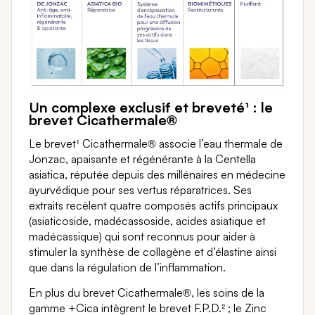
Un complexe exclusif et breveté¹ : le
brevet Cicathermale®
Le brevet¹ Cicathermale® associe l’eau thermale de
Jonzac, apaisante et régénérante à la Centella
asiatica, réputée depuis des millénaires en médecine
ayurvédique pour ses vertus réparatrices. Ses
extraits recèlent quatre composés actifs principaux
(asiaticoside, madécassoside, acides asiatique et
madécassique) qui sont reconnus pour aider à
stimuler la synthèse de collagène et d’élastine ainsi
que dans la régulation de l’inflammation.
En plus du brevet Cicathermale®, les soins de la
gamme +Cica intègrent le brevet F.P.D.² ; le Zinc