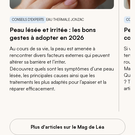
CONSEILS D'EXPERTS
EAU THERMALE JONZAC
CONS
Peau lésée et irritée : les bons
Pea
gestes à adopter en 2026
cou
Au cours de sa vie, la peau est amenée à
Si vo
rencontrer divers facteurs externes qui peuvent
tenda
altérer sa barrière et l’irriter.
rouge
Mais
Découvrez quels sont les symptômes d’une peau
Quel 
lésée, les principales causes ainsi que les
? Tou
traitements les plus adaptés pour l’apaiser et la
articl
réparer efficacement.
Plus d'articles sur le Mag de Léa