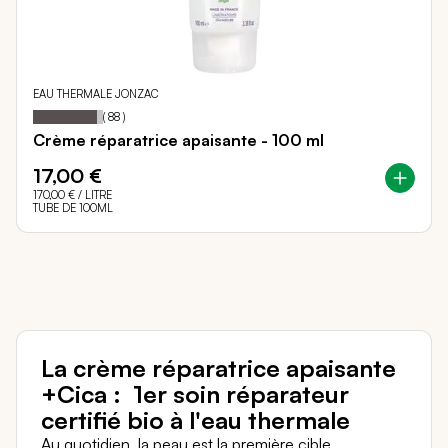
EAU THERMALE JONZAC
92
100
Notation:
% of
(
88
)
Crème réparatrice apaisante - 100 ml
17,00 €
170,00 €
/ LITRE
TUBE DE 100ML
La crème réparatrice apaisante
+Cica : 1er soin réparateur
certifié bio à l'eau thermale
Au quotidien, la peau est la première cible