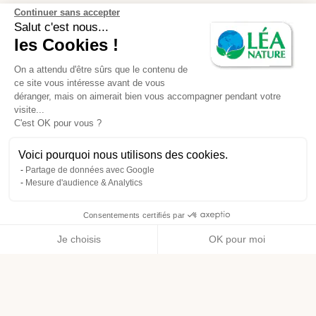
Continuer sans accepter
Salut c'est nous...
les Cookies !
On a attendu d'être sûrs que le contenu de
ce site vous intéresse avant de vous
déranger, mais on aimerait bien vous accompagner pendant votre
visite...
C'est OK pour vous ?
Voici pourquoi nous utilisons des cookies.
Partage de données avec Google
Mesure d'audience & Analytics
Consentements certifiés par
Je choisis
OK pour moi
Axeptio consent
Plateforme de Gestion du Consentement : Personnalisez vos O
Notre plateforme vous permet d'adapter et de gérer vos paramètr