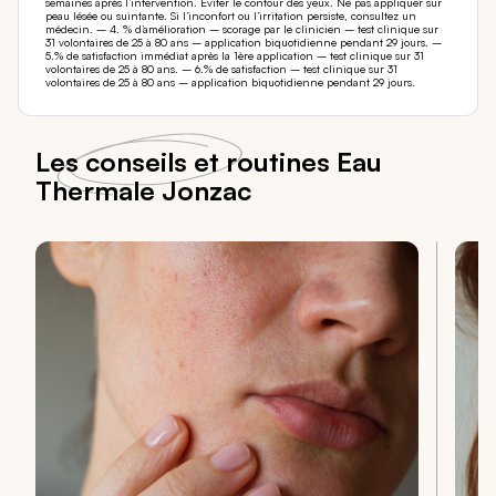
semaines après l’intervention. Éviter le contour des yeux. Ne pas appliquer sur
peau lésée ou suintante. Si l’inconfort ou l’irritation persiste, consultez un
médecin. – 4. % d’amélioration – scorage par le clinicien – test clinique sur
31 volontaires de 25 à 80 ans – application biquotidienne pendant 29 jours. –
5.% de satisfaction immédiat après la 1ère application – test clinique sur 31
volontaires de 25 à 80 ans. – 6.% de satisfaction – test clinique sur 31
volontaires de 25 à 80 ans – application biquotidienne pendant 29 jours.
Les conseils et routines Eau
Thermale Jonzac