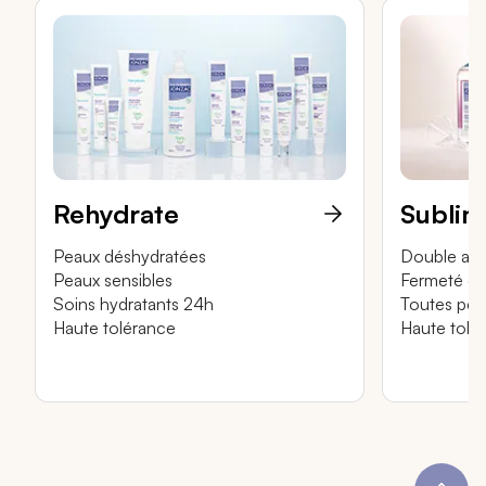
Rehydrate
Sublim
Peaux déshydratées
Double act
Peaux sensibles
Fermeté et 
Soins hydratants 24h
Toutes pea
Haute tolérance
Haute tolé