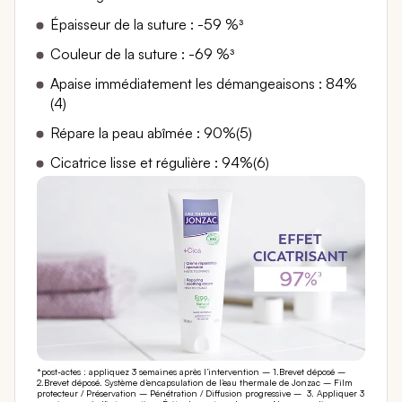
Épaisseur de la suture : -59 %³
Couleur de la suture : -69 %³
Apaise immédiatement les démangeaisons : 84%
(4)
Répare la peau abîmée : 90%(5)
Cicatrice lisse et régulière : 94%(6)
*post-actes : appliquez 3 semaines après l’intervention – 1.Brevet déposé –
2.Brevet déposé. Système d’encapsulation de l’eau thermale de Jonzac – Film
protecteur / Préservation – Pénétration / Diffusion progressive – 3. Appliquer 3