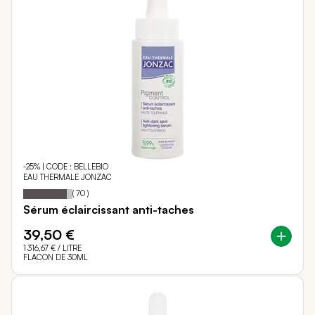
-25% | CODE : BELLEBIO
EAU THERMALE JONZAC
89
100
Notation:
% of
(
70
)
Sérum éclaircissant anti-taches
39,50 €
1 316,67 €
/ LITRE
FLACON DE 30ML