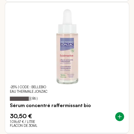
-25% | CODE : BELLEBIO
EAU THERMALE JONZAC
90
100
Notation:
% of
(
86
)
Sérum concentré raffermissant bio
30,50 €
1 016,67 €
/ LITRE
FLACON DE 30ML