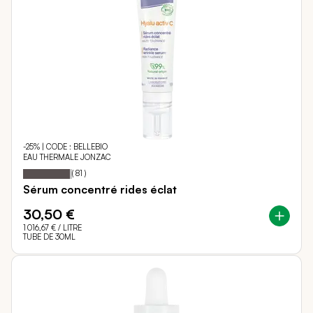
-25% | CODE : BELLEBIO
EAU THERMALE JONZAC
95
100
Notation:
% of
(
81
)
Sérum concentré rides éclat
30,50 €
1 016,67 €
/ LITRE
TUBE DE 30ML