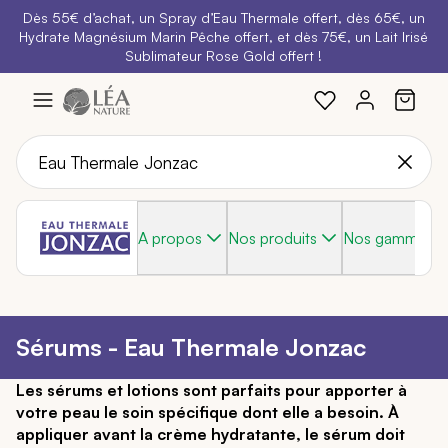
Dès 55€ d’achat, un Spray d’Eau Thermale offert, dès 65€, un
Belle semaine
: Profitez de
-25% + Livraison offerte
dès 30€
Hydrate Magnésium Marin Pêche offert, et dès 75€, un Lait Irisé
BRADERIE :
-40% sur une sélection de produits
d'achat avec le code
BELLEBIO
Sublimateur Rose Gold offert !
Aller
au
contenu
A propos
Nos produits
Nos gammes
Sérums - Eau Thermale Jonzac
Les sérums et lotions sont parfaits pour apporter à
votre peau le soin spécifique dont elle a besoin. À
appliquer avant la crème hydratante, le sérum doit