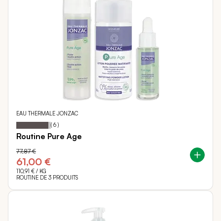
EAU THERMALE JONZAC
Notation:
93%
(
6
)
Routine Pure Age
77,87 €
61,00 €
110,91 €
/ KG
ROUTINE DE 3 PRODUITS