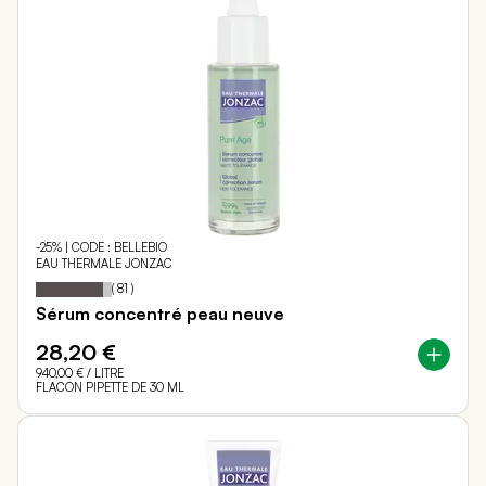
-25% | CODE : BELLEBIO
EAU THERMALE JONZAC
89
100
Notation:
% of
(
81
)
Sérum concentré peau neuve
28,20 €
940,00 €
/ LITRE
FLACON PIPETTE DE 30 ML