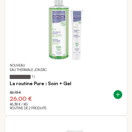
NOUVEAU
EAU THERMALE JONZAC
Notation:
100%
(
1
)
La routine Pure : Soin + Gel
32,73 €
26,00 €
46,38 €
/ KG
ROUTINE DE 2 PRODUITS