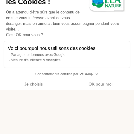
les Cookies !
On a attendu d'être sûrs que le contenu de
ce site vous intéresse avant de vous
déranger, mais on aimerait bien vous accompagner pendant votre
visite...
C'est OK pour vous ?
Voici pourquoi nous utilisons des cookies.
Partage de données avec Google
Mesure d'audience & Analytics
Consentements certifiés par
Je choisis
OK pour moi
Axeptio consent
Plateforme de Gestion du Consentement : Personnalisez vos O
Notre plateforme vous permet d'adapter et de gérer vos paramètr