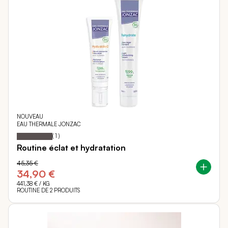
NOUVEAU
EAU THERMALE JONZAC
100
100
Notation:
% of
(
1
)
Routine éclat et hydratation
45,35 €
34,90 €
441,38 €
/ KG
ROUTINE DE 2 PRODUITS