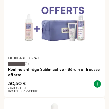
EAU THERMALE JONZAC
100
100
Notation:
% of
(
1
)
Routine anti-âge Sublimactive - Sérum et trousse
offerte
30,50 €
210,34 €
/ LITRE
TROUSSE DE 3 PRODUITS