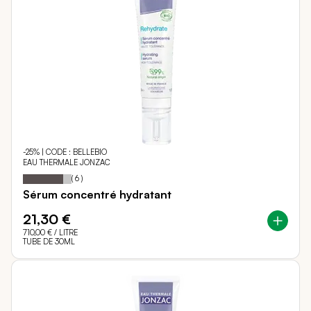
-25% | CODE : BELLEBIO
EAU THERMALE JONZAC
83
100
Notation:
% of
(
6
)
Sérum concentré hydratant
21,30 €
710,00 €
/ LITRE
TUBE DE 30ML