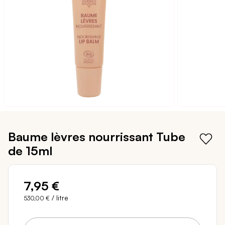
galerie
d’images
Passer
au
Baume lèvres nourrissant
Tube
début
de 15ml
de
la
Galerie
d’images
7,95 €
/ litre
530,00 €