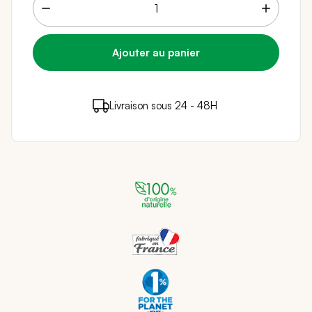
7 points de fidélité (
0,14 €
)
en achetant ce
Livraison sous 24 - 48H
Paiement sécurisé
produit