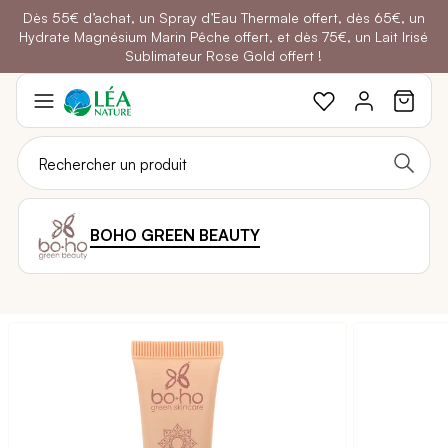
Dès 55€ d’achat, un Spray d’Eau Thermale offert, dès 65€, un
Belle semaine
: Profitez de
-25% + Livraison offerte
dès 30€
Hydrate Magnésium Marin Pêche offert, et dès 75€, un Lait Irisé
BRADERIE :
-40% sur une sélection de produits
d'achat avec le code
BELLEBIO
Sublimateur Rose Gold offert !
Aller
au
contenu
BOHO GREEN BEAUTY
Passer
à
la
fin
de
la