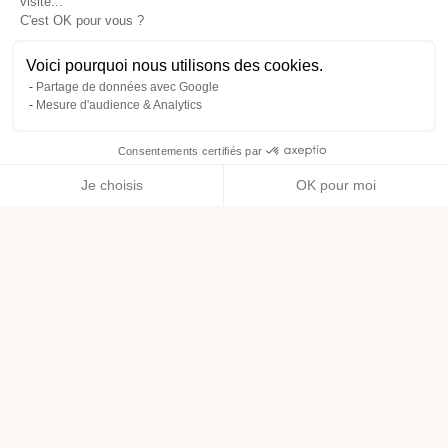
visite...
C'est OK pour vous ?
Voici pourquoi nous utilisons des cookies.
Partage de données avec Google
Mesure d'audience & Analytics
Consentements certifiés par
Je choisis
OK pour moi
Axeptio consent
Plateforme de Gestion du Consentement : Personnalisez vos O
Notre plateforme vous permet d'adapter et de gérer vos paramètr
Livraison offerte dès 49€ d’achat
1€ dépensé = 1 point de fidélité
Retour sous 14 jours
1% du chiffre d’affaires de nos marques bio est reversé