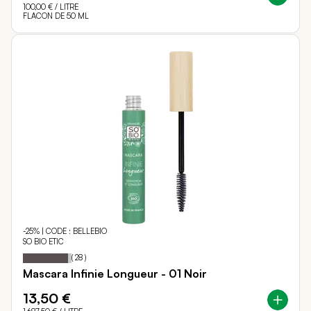
100,00 €
/ LITRE
FLACON DE 50 ML
-25% | CODE : BELLEBIO
SO BIO ETIC
93
100
Notation:
% of
(
28
)
Mascara Infinie Longueur - 01 Noir
13,50 €