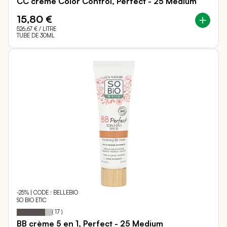
CC crème Color Control, Perfect - 25 Medium
15,80 €
526,67 €
/ LITRE
TUBE DE 30ML
-25% | CODE : BELLEBIO
SO BIO ETIC
80
100
Notation:
% of
(
17
)
BB crème 5 en 1, Perfect - 25 Medium