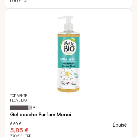
POT DE 12G
TOP VENTE
I LOVE BIO
84
100
Notation:
% of
(
9
)
Gel douche Parfum Monoi
5,50 €
Épuisé
3,85 €
7,70 €
/ LITRE