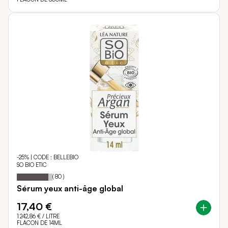
-25% | CODE : BELLEBIO
SO BIO ETIC
89
100
Notation:
% of
(
80
)
Sérum yeux anti-âge global
17,40 €
1 242,86 €
/ LITRE
FLACON DE 14ML