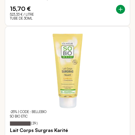
15,70 €
523,33 €
/ LITRE
TUBE DE 30ML
-25% | CODE : BELLEBIO
SO BIO ETIC
97
100
Notation:
% of
(
29
)
Lait Corps Surgras Karité