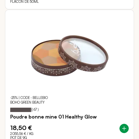
FLACON DE 50ML
-25% | CODE : BELLEBIO
BOHO GREEN BEAUTY
95
100
Notation:
% of
(
67
)
Poudre bonne mine 01 Healthy Glow
18,50 €
2 055,56 €
/ KG
POT DE 9G