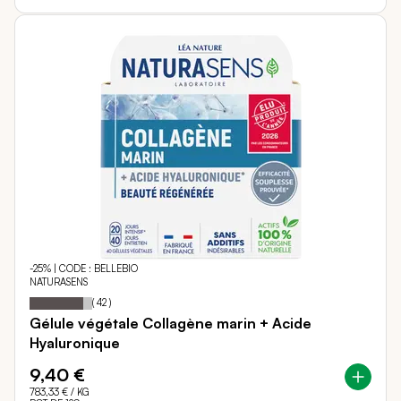
-25% | CODE : BELLEBIO
NATURASENS
86
100
Notation:
% of
(
42
)
Gélule végétale Collagène marin + Acide
Hyaluronique
9,40 €
783,33 €
/ KG