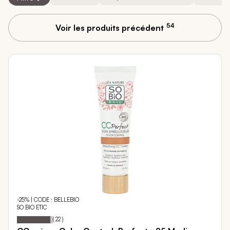
54
Voir les produits précédent
-25% | CODE : BELLEBIO
SO BIO ETIC
93
100
Notation:
% of
(
22
)