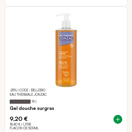
-25% | CODE : BELLEBIO
EAU THERMALE JONZAC
100
100
Notation:
% of
(
16
)
Gel douche surgras
9,20 €
18,40 €
/ LITRE
FLACON DE 500ML