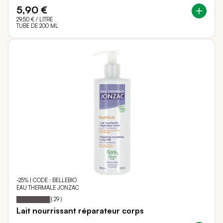
5,90 €
29,50 €
/ LITRE
TUBE DE 200 ML
-25% | CODE : BELLEBIO
EAU THERMALE JONZAC
95
100
Notation:
% of
(
29
)
Lait nourrissant réparateur corps