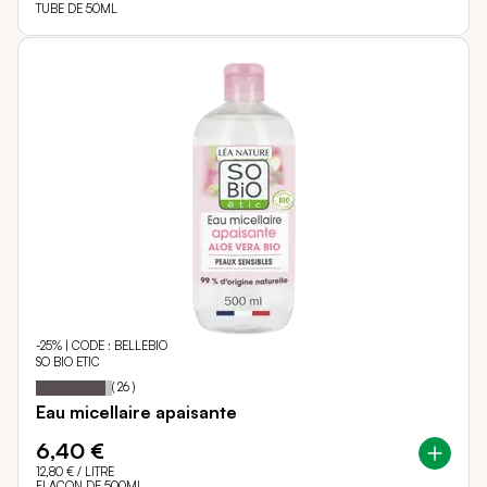
TUBE DE 50ML
-25% | CODE : BELLEBIO
SO BIO ETIC
92
100
Notation:
% of
(
26
)
Eau micellaire apaisante
6,40 €
12,80 €
/ LITRE
FLACON DE 500ML