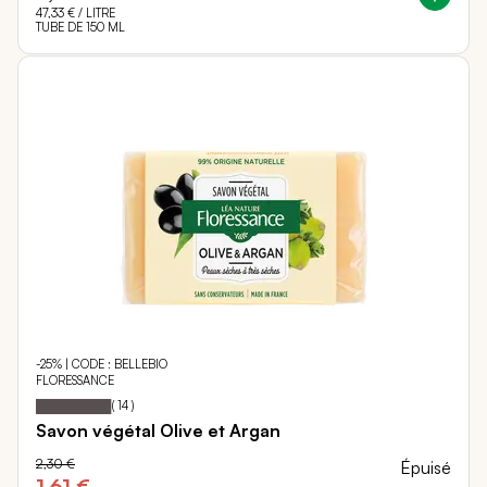
47,33 €
/ LITRE
TUBE DE 150 ML
-25% | CODE : BELLEBIO
FLORESSANCE
99
100
Notation:
% of
(
14
)
Savon végétal Olive et Argan
2,30 €
Épuisé
1,61 €