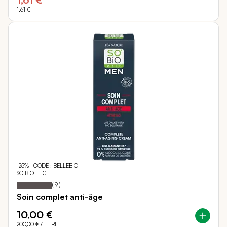
1,61 €
-25% | CODE : BELLEBIO
SO BIO ETIC
100
100
Notation:
% of
(
9
)
Soin complet anti-âge
10,00 €
200,00 €
/ LITRE