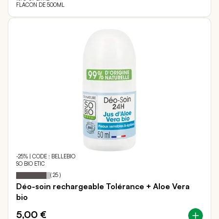
FLACON DE 500ML
-25% | CODE : BELLEBIO
SO BIO ETIC
88
100
Notation:
% of
(
25
)
Déo-soin rechargeable Tolérance + Aloe Vera
bio
5,00 €