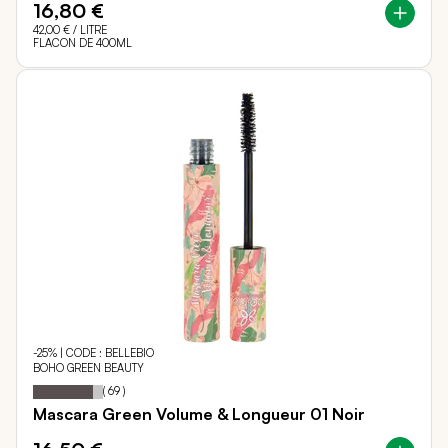
16,80 €
42,00 €
/ LITRE
FLACON DE 400ML
-25% | CODE : BELLEBIO
BOHO GREEN BEAUTY
85
100
Notation:
% of
(
69
)
Mascara Green Volume & Longueur 01 Noir