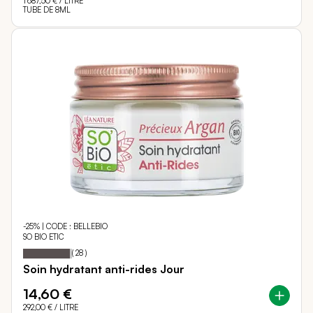
1 687,50 €
/ LITRE
TUBE DE 8ML
-25% | CODE : BELLEBIO
SO BIO ETIC
96
100
Notation:
% of
(
28
)
Soin hydratant anti-rides Jour
14,60 €
292,00 €
/ LITRE