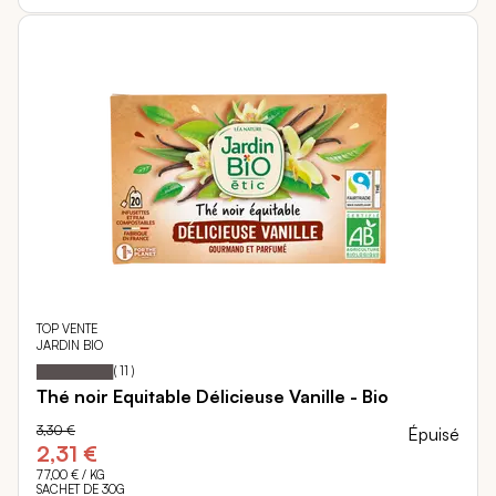
TOP VENTE
JARDIN BIO
98
100
Notation:
% of
(
11
)
Thé noir Equitable Délicieuse Vanille - Bio
3,30 €
Épuisé
2,31 €
77,00 €
/ KG
SACHET DE 30G