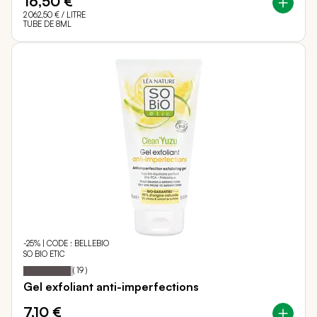
16,50 €
2 062,50 €
/ LITRE
TUBE DE 8ML
-25% | CODE : BELLEBIO
SO BIO ETIC
96
100
Notation:
% of
(
19
)
Gel exfoliant anti-imperfections
7,10 €