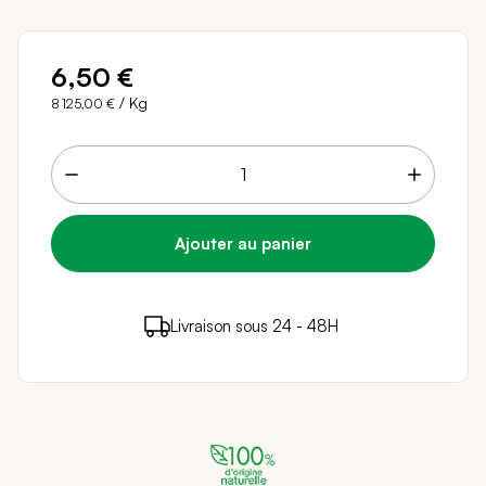
6,50 €
/ Kg
8 125,00 €
6 points de fidélité (
0,12 €
)
en achetant ce
Livraison sous 24 - 48H
Paiement sécurisé
produit