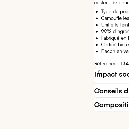
couleur de peau
Type de peau
Camoufle les
Unifie le tein
99% d'ingrédi
Fabriqué en I
Certifié bio 
Flacon en ve
Référence
134
Impact so
Conseils d’
Composit