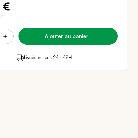
 €
re
Ajouter au panier
points de fidélité (
Livraison sous 24 - 48H
Paiement sécurisé
0,38 €
)
en achetant ce produit