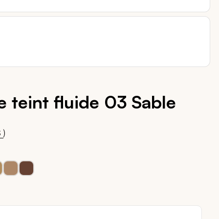
 teint fluide 03 Sable
00
)
S