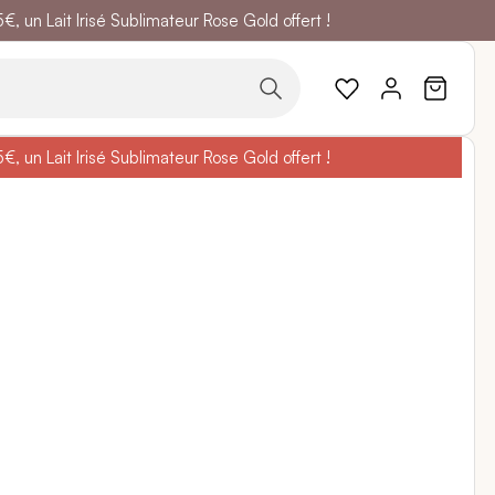
 un Lait Irisé Sublimateur Rose Gold offert !
code
BELLEBIO
 un Lait Irisé Sublimateur Rose Gold offert !
code
BELLEBIO