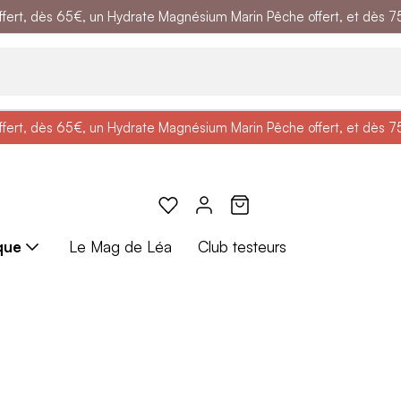
ert, dès 65€, un Hydrate Magnésium Marin Pêche offert, et dès 75€,
e
: Profitez de
BRADERIE :
-25% + Livraison offerte
-40% sur une sélection de produits
dès 30€ d'achat avec le 
ert, dès 65€, un Hydrate Magnésium Marin Pêche offert, et dès 75€,
e
: Profitez de
Braderie :
-25% + Livraison offerte
-40% sur une sélection de produits
dès 30€ d'achat avec le 
que
Le Mag de Léa
Club testeurs