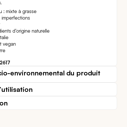
.
 : mixte à grasse
 imperfections
t
ents d’origine naturelle
talie
et vegan
rre
2617
cio-environnemental du produit
utilisation
ion