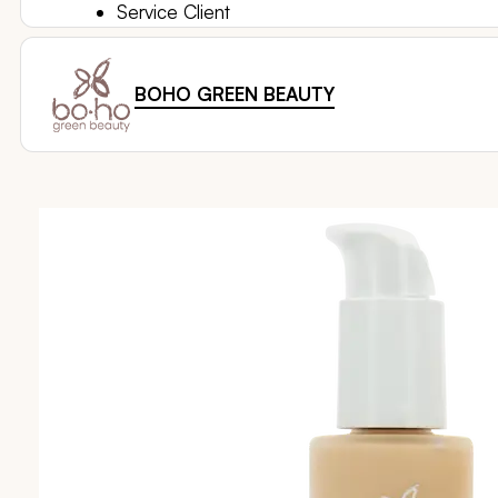
Service Client
BOHO GREEN BEAUTY
Passer
à
la
fin
de
la
galerie
d’images