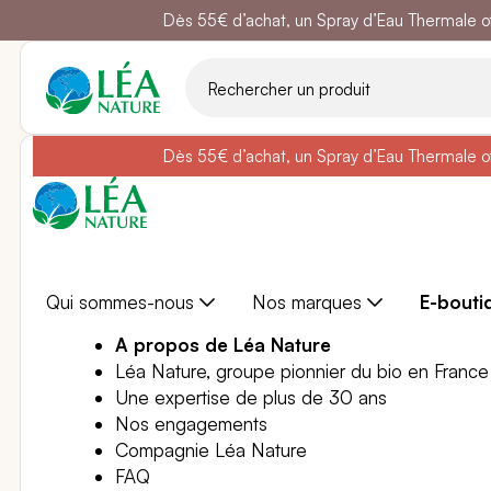
Dès 55€ d’achat, un Spray d’Eau Thermale off
Belle semain
Aller
au
contenu
Dès 55€ d’achat, un Spray d’Eau Thermale off
Belle semain
Qui sommes-nous
Nos marques
E-bouti
A propos de Léa Nature
Léa Nature, groupe pionnier du bio en France
Une expertise de plus de 30 ans
Nos engagements
Compagnie Léa Nature
FAQ