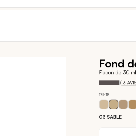
Fond de
Flacon de 30 ml
93
1
Notation:
% of
(
3
AVI
TEINTE
03 SABLE