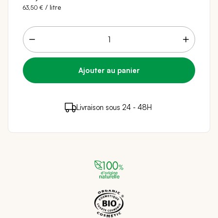
/ litre
63,50 €
12 points de fidélité (
0,24 €
)
en achetant ce
Livraison sous 24 - 48H
Paiement sécurisé
produit