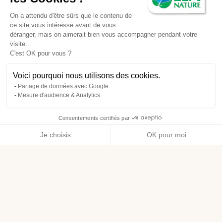
On a attendu d'être sûrs que le contenu de
ce site vous intéresse avant de vous
déranger, mais on aimerait bien vous accompagner pendant votre
visite...
C'est OK pour vous ?
Voici pourquoi nous utilisons des cookies.
Partage de données avec Google
Mesure d'audience & Analytics
Consentements certifiés par
Je choisis
OK pour moi
Axeptio consent
Plateforme de Gestion du Consentement : Personnalisez vos O
Notre plateforme vous permet d'adapter et de gérer vos paramètr