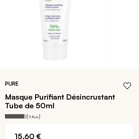
galerie
d’images
Passer
au
PURE
début
de
Masque Purifiant Désincrustant
la
Tube de 50ml
Galerie
d’images
89
100
Notation:
% of
(
)
9
Avis
15,60 €