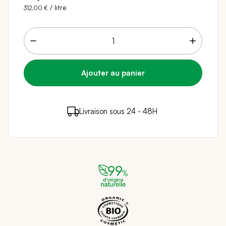
/ litre
312,00 €
15 points de fidélité (
0,30 €
)
en achetant ce
Livraison sous 24 - 48H
Paiement sécurisé
produit