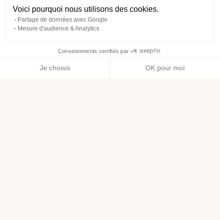
Voici pourquoi nous utilisons des cookies.
Partage de données avec Google
Mesure d'audience & Analytics
Consentements certifiés par
Je choisis
OK pour moi
Axeptio consent
Plateforme de Gestion du Consentement : Personnalisez vos O
Notre plateforme vous permet d'adapter et de gérer vos paramètr
Bénéfices
Purifie et régule l'excès de sébum