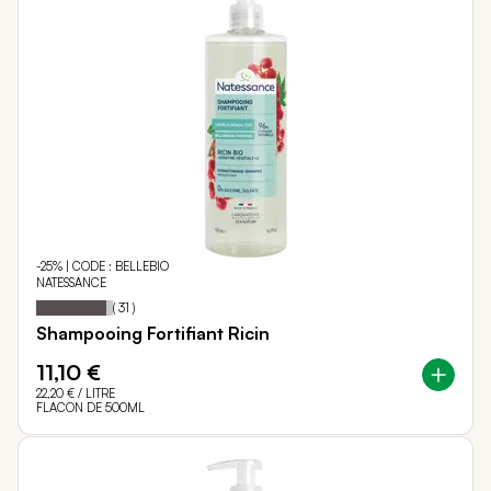
-25% | CODE : BELLEBIO
NATESSANCE
91
100
Notation:
% of
(
31
)
Shampooing Fortifiant Ricin
11,10 €
22,20 €
/ LITRE
FLACON DE 500ML