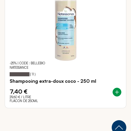
-25% | CODE : BELLEBIO
NATESSANCE
95
100
Notation:
% of
(
11
)
Shampooing extra-doux coco - 250 ml
7,40 €
29,60 €
/ LITRE
FLACON DE 250ML