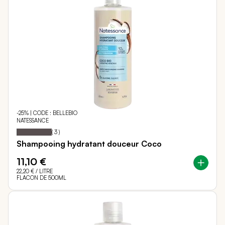
-25% | CODE : BELLEBIO
NATESSANCE
100
100
Notation:
% of
(
3
)
Shampooing hydratant douceur Coco
11,10 €
22,20 €
/ LITRE
FLACON DE 500ML