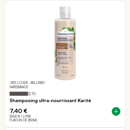
-25% | CODE : BELLEBIO
NATESSANCE
90
100
Notation:
% of
(
72
)
Shampooing ultra-nourrissant Karité
7,40 €
29,60 €
/ LITRE
FLACON DE 250ML