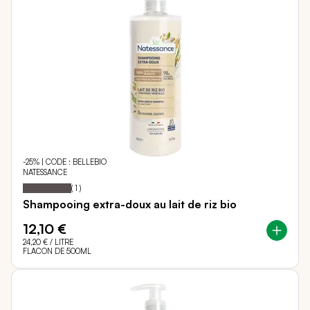
-25% | CODE : BELLEBIO
NATESSANCE
100
100
Notation:
% of
(
1
)
Shampooing extra-doux au lait de riz bio
12,10 €
24,20 €
/ LITRE
FLACON DE 500ML