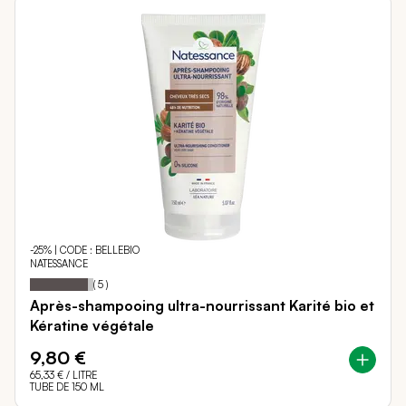
-25% | CODE : BELLEBIO
NATESSANCE
92
100
Notation:
% of
(
5
)
Après-shampooing ultra-nourrissant Karité bio et
Kératine végétale
9,80 €
65,33 €
/ LITRE
TUBE DE 150 ML