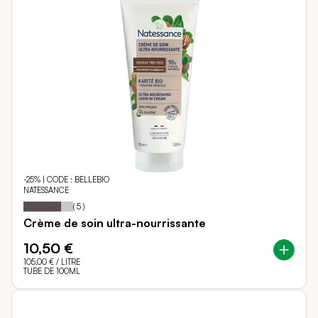
-25% | CODE : BELLEBIO
NATESSANCE
76
100
Notation:
% of
(
5
)
Crème de soin ultra-nourrissante
10,50 €
105,00 €
/ LITRE
TUBE DE 100ML