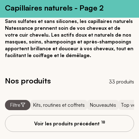
Capillaires naturels - Page 2
Sans sulfates et sans silicones, les capillaires naturels
Natessance prennent soin de vos cheveux et de
votre cuir chevelu. Les actifs doux et naturels de nos
masques, soins, shampooings et après-shampooings
apportent brillance et douceur à vos cheveux, tout en
facilitant le coiffage et le démêlage.
Nos produits
33 produits
Kits, routines et coffrets
Nouveautés
Top ven
Filtre
18
Voir les produits précédent