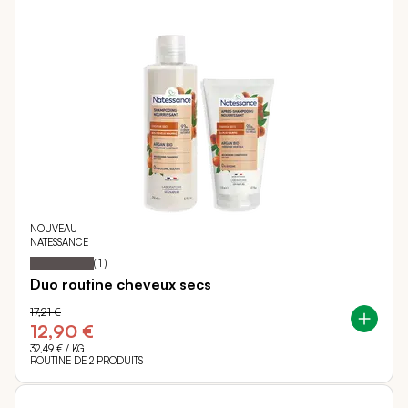
NOUVEAU
NATESSANCE
100
100
Notation:
% of
(
1
)
Duo routine cheveux secs
17,21 €
12,90 €
32,49 €
/ KG
ROUTINE DE 2 PRODUITS