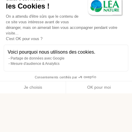
les Cookies !
On a attendu d'être sûrs que le contenu de
ce site vous intéresse avant de vous
déranger, mais on aimerait bien vous accompagner pendant votre
visite...
C'est OK pour vous ?
Voici pourquoi nous utilisons des cookies.
Partage de données avec Google
Mesure d'audience & Analytics
Consentements certifiés par
Je choisis
OK pour moi
Axeptio consent
Plateforme de Gestion du Consentement : Personnalisez vos O
Notre plateforme vous permet d'adapter et de gérer vos paramètr