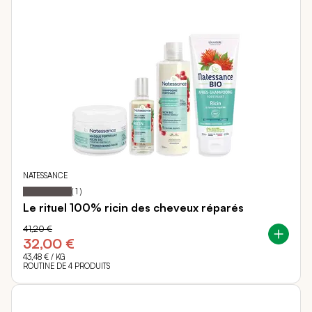
NATESSANCE
100
100
Notation:
% of
(
1
)
Le rituel 100% ricin des cheveux réparés
41,20 €
32,00 €
43,48 €
/ KG
ROUTINE DE 4 PRODUITS