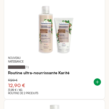
NOUVEAU
NATESSANCE
100
100
Notation:
% of
(
1
)
Routine ultra-nourrissante Karité
17,20 €
12,90 €
31,89 €
/ KG
ROUTINE DE 2 PRODUITS