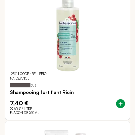
-25% | CODE : BELLEBIO
NATESSANCE
95
100
Notation:
% of
(
8
)
Shampooing fortifiant Ricin
7,40 €
29,60 €
/ LITRE
FLACON DE 250ML