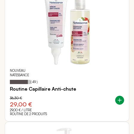
NOUVEAU
NATESSANCE
86
100
Notation:
% of
(
49
)
Routine Capillaire Anti-chute
36,30 €
29,00 €
29,00 €
/ LITRE
ROUTINE DE 2 PRODUITS