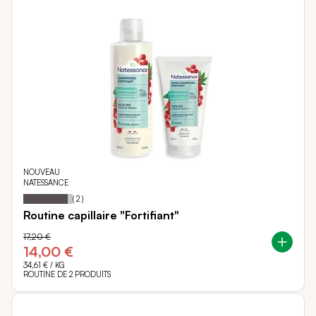
NOUVEAU
NATESSANCE
90
100
Notation:
% of
(
2
)
Routine capillaire "Fortifiant"
17,20 €
14,00 €
34,61 €
/ KG
ROUTINE DE 2 PRODUITS