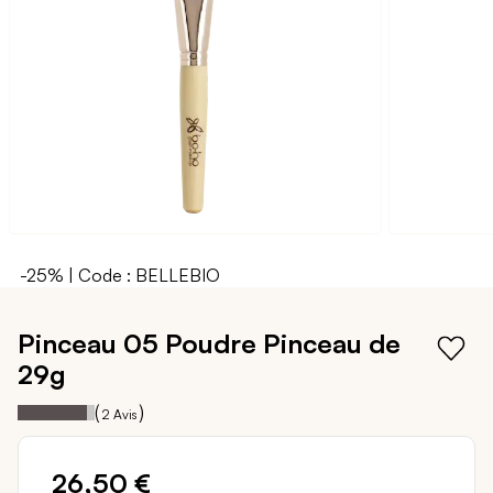
galerie
d’images
-25% | Code : BELLEBIO
Passer
au
Pinceau 05 Poudre
Pinceau de
début
29g
de
la
90
100
Notation:
% of
(
)
2
Avis
Galerie
d’images
26,50 €