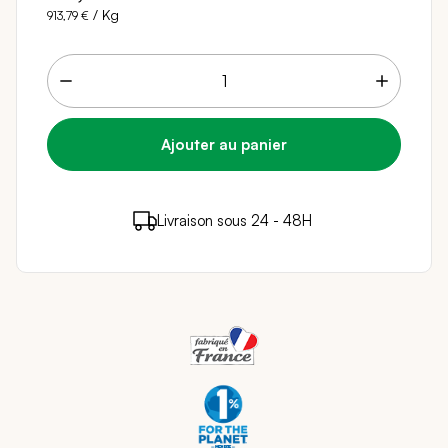
/ Kg
913,79 €
26 points de fidélité (
0,52 €
)
en achetant ce
Livraison sous 24 - 48H
Paiement sécurisé
produit