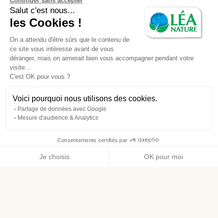
Continuer sans accepter
Salut c'est nous...
les Cookies !
On a attendu d'être sûrs que le contenu de
ce site vous intéresse avant de vous
déranger, mais on aimerait bien vous accompagner pendant votre
visite...
C'est OK pour vous ?
Voici pourquoi nous utilisons des cookies.
Partage de données avec Google
Mesure d'audience & Analytics
Consentements certifiés par
Je choisis
OK pour moi
Axeptio consent
Plateforme de Gestion du Consentement : Personnalisez vos O
Notre plateforme vous permet d'adapter et de gérer vos paramètr