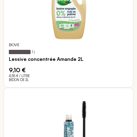
BIOVIE
100
100
Notation:
% of
(
1
)
Lessive concentrée Amande 2L
9,10 €
4,55 €
/ LITRE
BIDON DE 2L