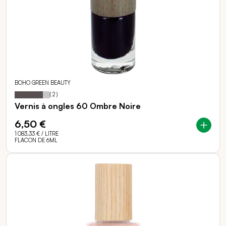
BOHO GREEN BEAUTY
80
100
Notation:
% of
(
2
)
Vernis à ongles 60 Ombre Noire
6,50 €
1 083,33 €
/ LITRE
FLACON DE 6ML