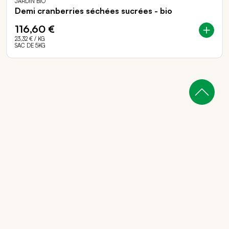
JARDIN BIO
Demi cranberries séchées sucrées - bio
116,60 €
23,32 €
/ KG
SAC DE 5KG