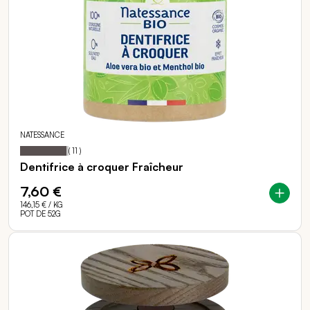
NATESSANCE
95
100
Notation:
% of
(
11
)
Dentifrice à croquer Fraîcheur
7,60 €
146,15 €
/ KG
POT DE 52G