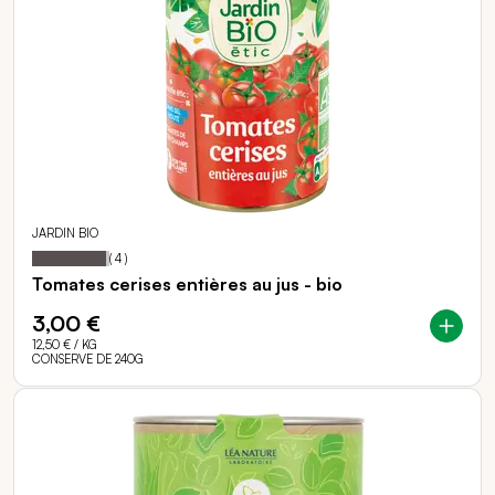
JARDIN BIO
95
100
Notation:
% of
(
4
)
Tomates cerises entières au jus - bio
3,00 €
12,50 €
/ KG
CONSERVE DE 240G