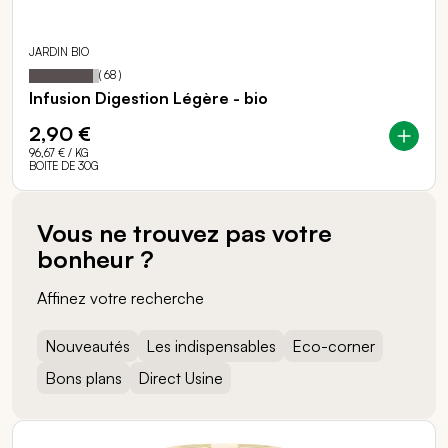
JARDIN BIO
91
100
Notation:
% of
(
68
)
Infusion Digestion Légère - bio
2,90 €
96,67 €
/ KG
BOITE DE 30G
Vous ne trouvez pas votre
bonheur ?
Affinez votre recherche
Nouveautés
Les indispensables
Eco-corner
Bons plans
Direct Usine