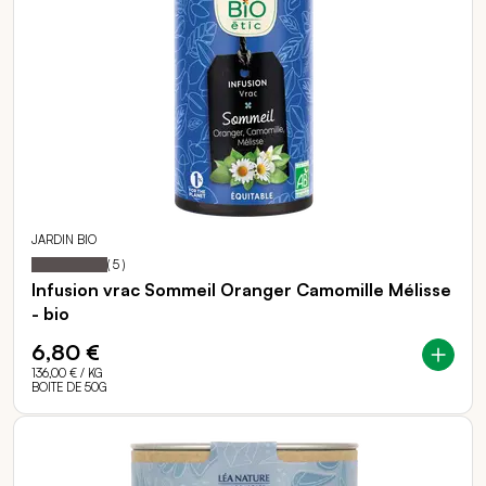
JARDIN BIO
100
100
Notation:
% of
(
5
)
Infusion vrac Sommeil Oranger Camomille Mélisse
- bio
6,80 €
136,00 €
/ KG
BOITE DE 50G