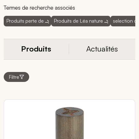
Termes de recherche associés
Produits perte de
Produits de Léa nature
selection d
Produits
Actualités
Filtre