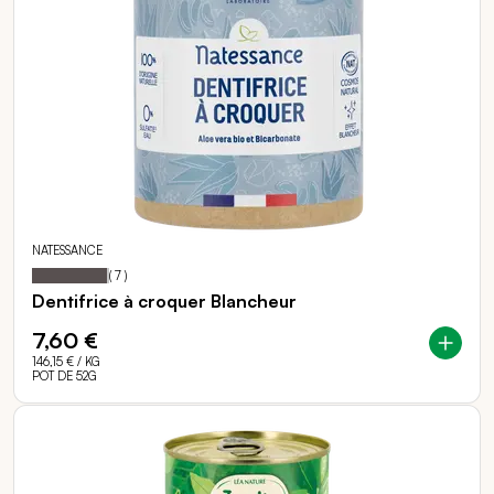
NATESSANCE
97
100
Notation:
% of
(
7
)
Dentifrice à croquer Blancheur
7,60 €
146,15 €
/ KG
POT DE 52G