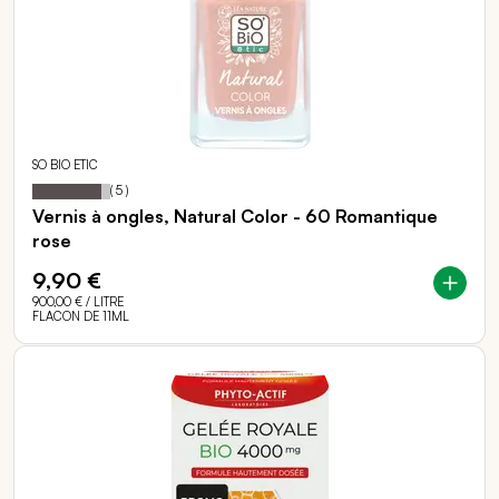
SO BIO ETIC
88
100
Notation:
% of
(
5
)
Vernis à ongles, Natural Color - 60 Romantique
rose
9,90 €
900,00 €
/ LITRE
FLACON DE 11ML