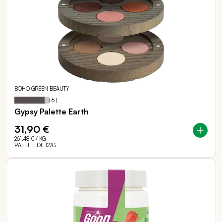
BOHO GREEN BEAUTY
87
100
Notation:
% of
(
6
)
Gypsy Palette Earth
31,90 €
261,48 €
/ KG
PALETTE DE 122G