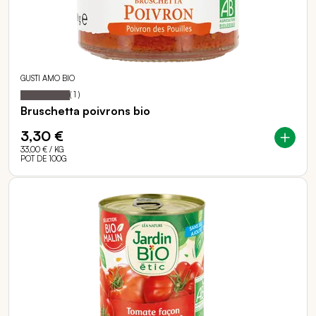
GUSTI AMO BIO
100
100
Notation:
% of
(
1
)
Bruschetta poivrons bio
3,30 €
33,00 €
/ KG
POT DE 100G