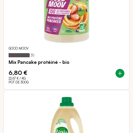
GOOD MOOV
100
100
Notation:
% of
(
3
)
Mix Pancake protéiné - bio
6,80 €
22,67 €
/ KG
POT DE 300G