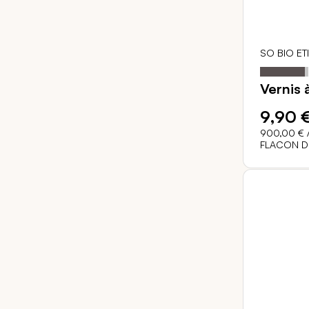
SO BIO ET
Notation:
Vernis 
9,90 
900,00 €
/
FLACON DE