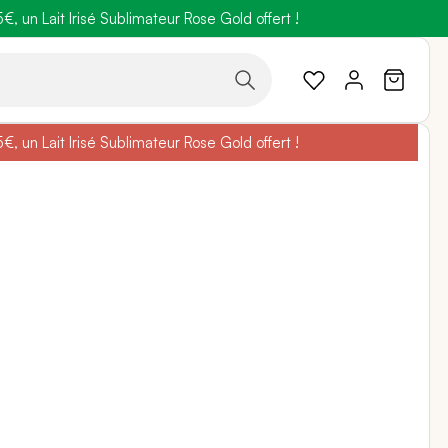
 un Lait Irisé Sublimateur Rose Gold offert !
code
BELLEBIO
 un Lait Irisé Sublimateur Rose Gold offert !
code
BELLEBIO