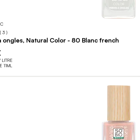
IC
93
100
% of
(
3
)
à ongles, Natural Color - 80 Blanc french
€
 LITRE
 11ML