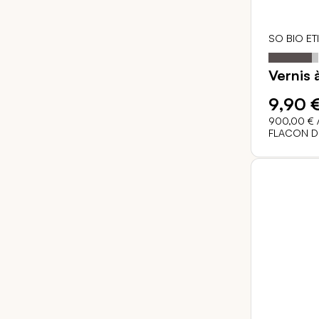
SO BIO ET
Notation:
Vernis 
9,90 
900,00 €
/
FLACON DE