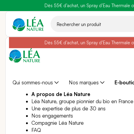
Dès 55€ d’achat, un Spray d’Eau Thermale off
Belle semain
Aller
au
contenu
Dès 55€ d’achat, un Spray d’Eau Thermale off
Belle semain
Qui sommes-nous
Nos marques
E-bouti
A propos de Léa Nature
Léa Nature, groupe pionnier du bio en France
Une expertise de plus de 30 ans
Nos engagements
Compagnie Léa Nature
FAQ