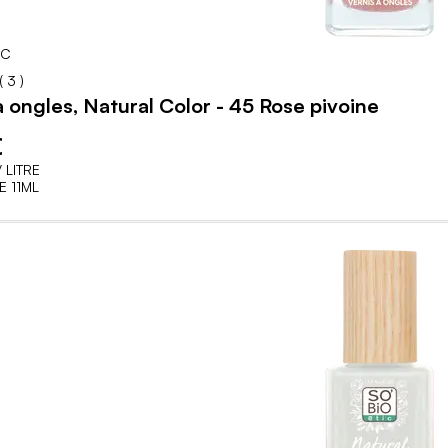
IC
87
100
% of
(
3
)
à ongles, Natural Color - 45 Rose pivoine
€
 LITRE
 11ML