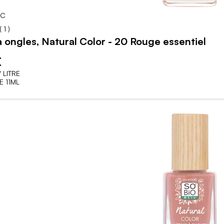
IC
100
100
% of
(
1
)
à ongles, Natural Color - 20 Rouge essentiel
€
 LITRE
 11ML