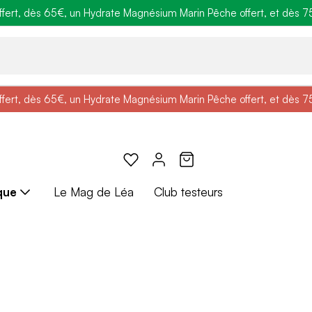
ert, dès 65€, un Hydrate Magnésium Marin Pêche offert, et dès 75€,
e
: Profitez de
BRADERIE :
-25% + Livraison offerte
-40% sur une sélection de produits
dès 30€ d'achat avec le 
ert, dès 65€, un Hydrate Magnésium Marin Pêche offert, et dès 75€,
e
: Profitez de
Braderie :
-25% + Livraison offerte
-40% sur une sélection de produits
dès 30€ d'achat avec le 
que
Le Mag de Léa
Club testeurs