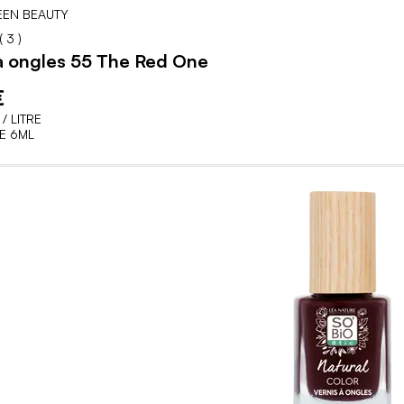
EN BEAUTY
100
100
% of
(
3
)
à ongles 55 The Red One
€
/ LITRE
E 6ML