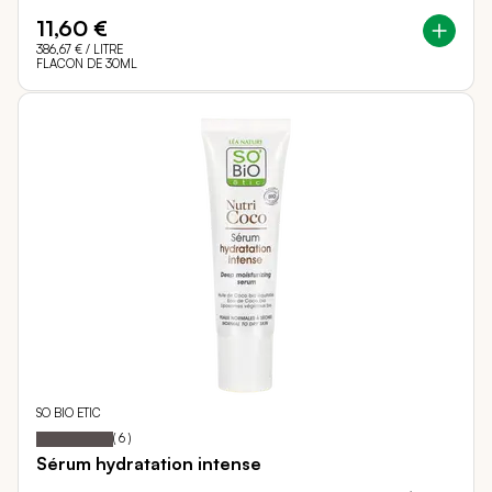
11,60 €
386,67 €
/ LITRE
FLACON DE 30ML
SO BIO ETIC
100
100
Notation:
% of
(
6
)
Sérum hydratation intense