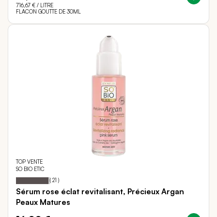
716,67 €
/ LITRE
FLACON GOUTTE DE 30ML
TOP VENTE
SO BIO ETIC
96
100
Notation:
% of
(
21
)
Sérum rose éclat revitalisant, Précieux Argan
Peaux Matures