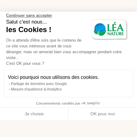
Continuer sans accepter
Salut c'est nous...
les Cookies !
On a attendu d'être sûrs que le contenu de
ce site vous intéresse avant de vous
déranger, mais on aimerait bien vous accompagner pendant votre
visite...
C'est OK pour vous ?
Voici pourquoi nous utilisons des cookies.
Partage de données avec Google
Mesure d'audience & Analytics
Consentements certifiés par
Je choisis
OK pour moi
Axeptio consent
Plateforme de Gestion du Consentement : Personnalisez vos O
Notre plateforme vous permet d'adapter et de gérer vos paramètr