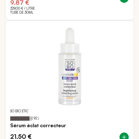
9,87 €
329,00 €
/ LITRE
TUBE DE 30ML
SO BIO ETIC
89
100
Notation:
% of
(
92
)
Sérum éclat correcteur
21,50 €