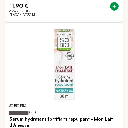
11,90 €
396,67 €
/ LITRE
FLACON DE 30 ML
SO BIO ETIC
94
100
Notation:
% of
(
76
)
Sérum hydratant fortifiant repulpant - Mon Lait
d'Anesse