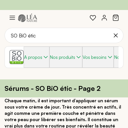
Profitez de -20%
Braderie :
-40%
sur une sélection avec le code :
sur une sélection de produits
SOLEIL20
Aller
au
contenu
A propos
Nos produits
Vos besoins
Nos g
Sérums - SO BiO étic - Page 2
Chaque matin, il est important d’appliquer un sérum
sous votre crème de jour. Très concentré en actifs, il
agit comme une première couche et pénètre dans
votre peau pour libérer ses bienfaits. Il constitue un
vrai plus dans votre routine pour révéler la beauté