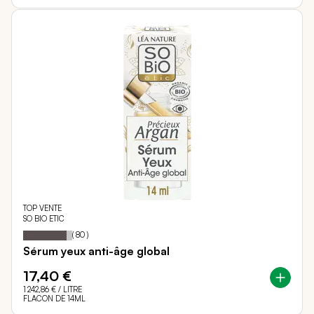
TOP VENTE
SO BIO ETIC
89
100
Notation:
% of
(
80
)
Sérum yeux anti-âge global
17,40 €
1 242,86 €
/ LITRE
FLACON DE 14ML