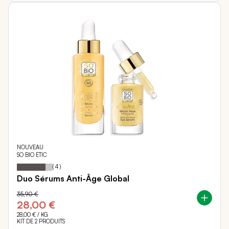
NOUVEAU
SO BIO ETIC
80
100
Notation:
% of
(
4
)
Duo Sérums Anti-Âge Global
35,90 €
28,00 €
28,00 €
/ KG
KIT DE 2 PRODUITS