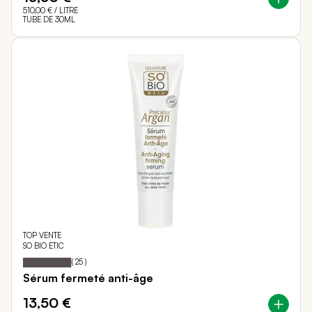
510,00 €
/ LITRE
TUBE DE 30ML
TOP VENTE
SO BIO ETIC
98
100
Notation:
% of
(
25
)
Sérum fermeté anti-âge
13,50 €