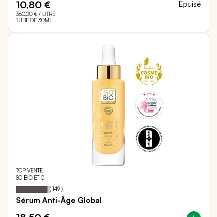
10,80 €
Épuisé
360,00 €
/ LITRE
TUBE DE 30ML
TOP VENTE
SO BIO ETIC
93
100
Notation:
% of
(
149
)
Sérum Anti-Âge Global