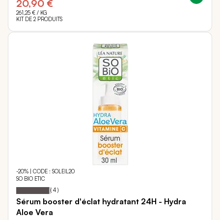
20,90 €
261,25 €
/ KG
KIT DE 2 PRODUITS
-20% | CODE : SOLEIL20
SO BIO ETIC
95
100
Notation:
% of
(
4
)
Sérum booster d'éclat hydratant 24H - Hydra
Aloe Vera