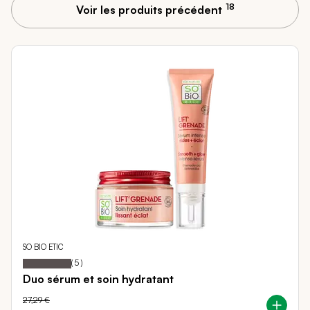
18
Voir les produits précédent
SO BIO ETIC
100
100
Notation:
% of
(
5
)
Duo sérum et soin hydratant
27,29 €