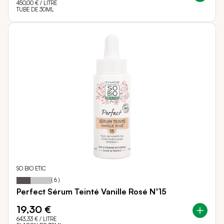
450,00 €
/ LITRE
TUBE DE 30ML
SO BIO ETIC
40
100
Notation:
% of
(
6
)
Perfect Sérum Teinté Vanille Rosé N°15
19,30 €
643,33 €
/ LITRE