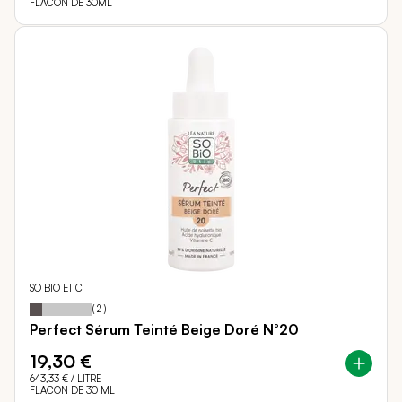
FLACON DE 30ML
SO BIO ETIC
20
100
Notation:
% of
(
2
)
Perfect Sérum Teinté Beige Doré N°20
19,30 €
643,33 €
/ LITRE
FLACON DE 30 ML