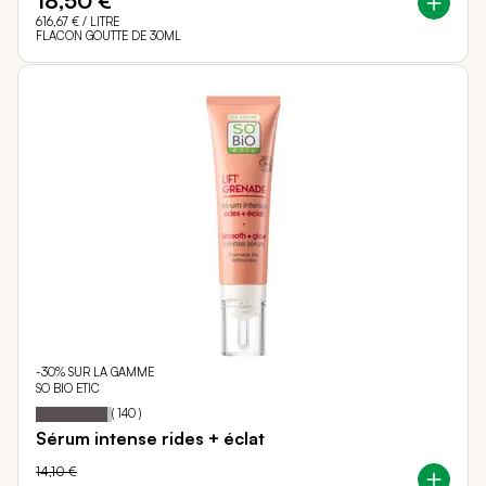
18,50 €
616,67 €
/ LITRE
FLACON GOUTTE DE 30ML
-30% SUR LA GAMME
SO BIO ETIC
94
100
Notation:
% of
(
140
)
Sérum intense rides + éclat
14,10 €