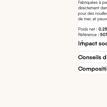
Fabriquées à par
directement dan
pour des nouill
de mer, et peuv
Poids net
0.2
Référence
50
Impact so
Conseils d’
Composit