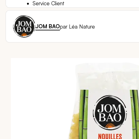
Service Client
JOM BAO
par Léa Nature
Passer
à
la
fin
de
la
galerie
d’images