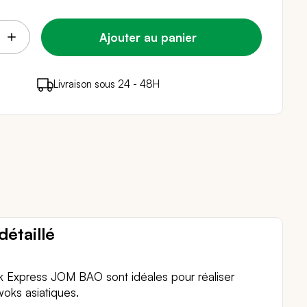
Ajouter au panier
points de fidélité (
Livraison sous 24 - 48H
Paiement sécurisé
0,04 €
)
en achetant ce produit
détaillé
k Express JOM BAO sont idéales pour réaliser
woks asiatiques.