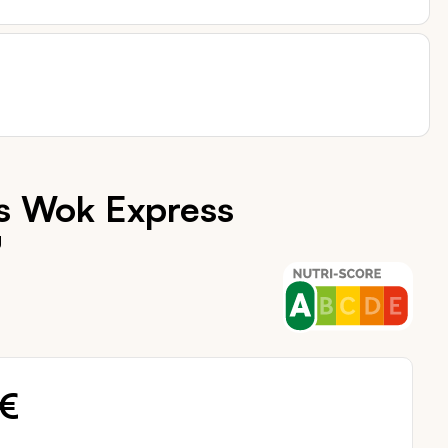
es Wok Express
g
 €