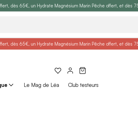
ert, dès 65€, un Hydrate Magnésium Marin Pêche offert, et dès 75€,
e
: Profitez de
BRADERIE :
-25% + Livraison offerte
-40% sur une sélection de produits
dès 30€ d'achat avec le 
ert, dès 65€, un Hydrate Magnésium Marin Pêche offert, et dès 75€,
e
: Profitez de
Braderie :
-25% + Livraison offerte
-40% sur une sélection de produits
dès 30€ d'achat avec le 
que
Le Mag de Léa
Club testeurs