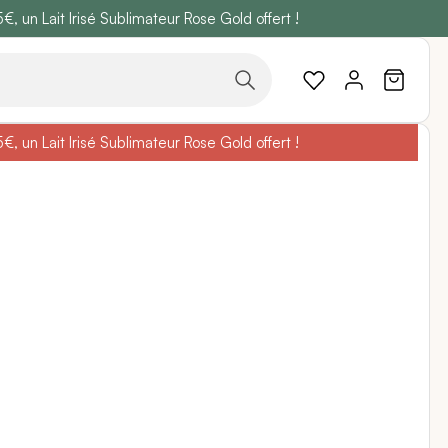
 un Lait Irisé Sublimateur Rose Gold offert !
code
BELLEBIO
 un Lait Irisé Sublimateur Rose Gold offert !
code
BELLEBIO