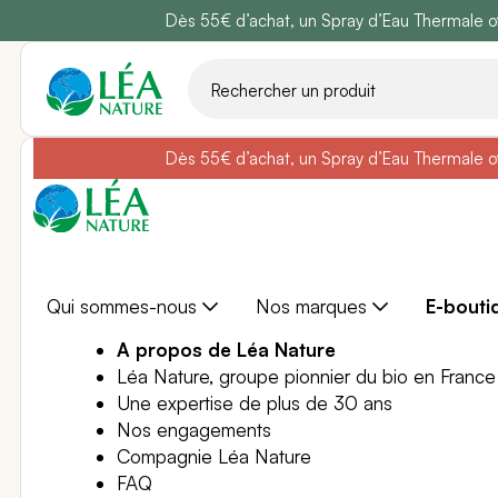
Dès 55€ d’achat, un Spray d’Eau Thermale off
Belle semain
Aller
au
contenu
Dès 55€ d’achat, un Spray d’Eau Thermale off
Belle semain
Qui sommes-nous
Nos marques
E-bouti
A propos de Léa Nature
Léa Nature, groupe pionnier du bio en France
Une expertise de plus de 30 ans
Nos engagements
Compagnie Léa Nature
FAQ