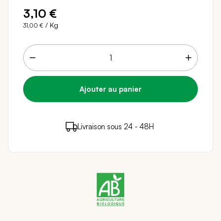
3,10 €
/ Kg
31,00 €
3 points de fidélité (
0,06 €
)
en achetant ce
Livraison sous 24 - 48H
Paiement sécurisé
produit