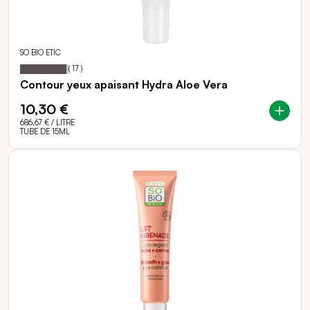
SO BIO ETIC
96
100
Notation:
% of
(
17
)
Contour yeux apaisant Hydra Aloe Vera
10,30 €
686,67 €
/ LITRE
TUBE DE 15ML