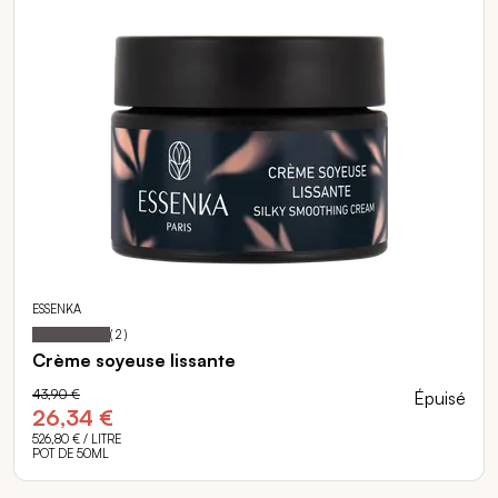
ESSENKA
100
100
Notation:
% of
(
2
)
Crème soyeuse lissante
43,90 €
Épuisé
26,34 €
526,80 €
/ LITRE
POT DE 50ML