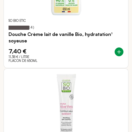
SO BIO ETIC
100
100
Notation:
% of
(
4
)
Douche Crème lait de vanille Bio, hydratation¹
soyeuse
7,40 €
11,38 €
/ LITRE
FLACON DE 650ML