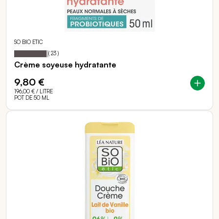
SO BIO ETIC
94
100
Notation:
% of
(
23
)
Crème soyeuse hydratante
9,80 €
196,00 €
/ LITRE
POT DE 50 ML