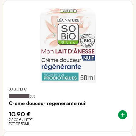
SO BIO ETIC
95
100
Notation:
% of
(
8
)
Crème douceur régénérante nuit
10,90 €
218,00 €
/ LITRE
POT DE 50ML