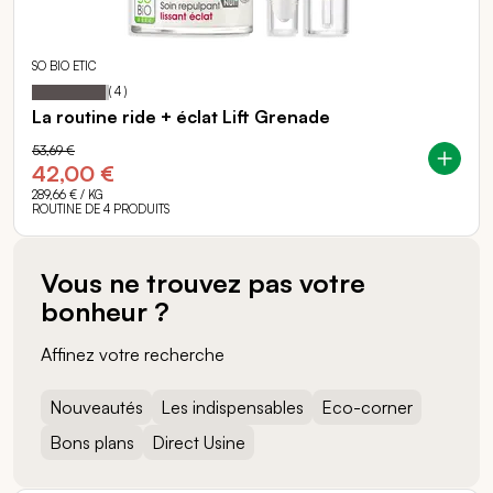
SO BIO ETIC
95
100
Notation:
% of
(
4
)
La routine ride + éclat Lift Grenade
53,69 €
42,00 €
289,66 €
/ KG
ROUTINE DE 4 PRODUITS
Vous ne trouvez pas votre
bonheur ?
Affinez votre recherche
Nouveautés
Les indispensables
Eco-corner
Bons plans
Direct Usine