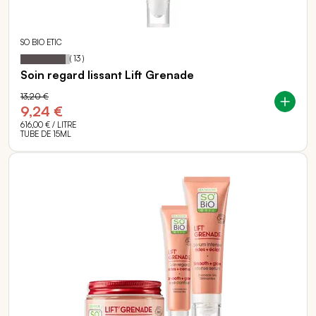
SO BIO ETIC
91
100
Notation:
% of
(
13
)
Soin regard lissant Lift Grenade
13,20 €
9,24 €
616,00 €
/ LITRE
TUBE DE 15ML