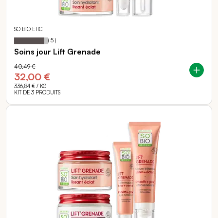
SO BIO ETIC
88
100
Notation:
% of
(
5
)
Soins jour Lift Grenade
40,49 €
32,00 €
336,84 €
/ KG
KIT DE 3 PRODUITS