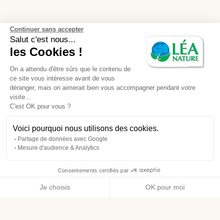
Continuer sans accepter
Salut c'est nous...
les Cookies !
On a attendu d'être sûrs que le contenu de
ce site vous intéresse avant de vous
déranger, mais on aimerait bien vous accompagner pendant votre
visite...
C'est OK pour vous ?
Voici pourquoi nous utilisons des cookies.
Partage de données avec Google
Mesure d'audience & Analytics
Consentements certifiés par
Je choisis
OK pour moi
Axeptio consent
Plateforme de Gestion du Consentement : Personnalisez vos O
Notre plateforme vous permet d'adapter et de gérer vos paramètr