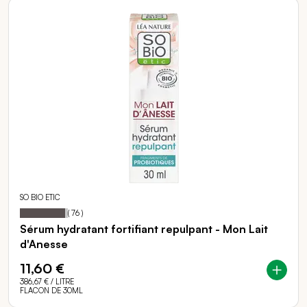
SO BIO ETIC
94
100
Notation:
% of
(
76
)
Sérum hydratant fortifiant repulpant - Mon Lait
d'Anesse
11,60 €
386,67 €
/ LITRE
FLACON DE 30ML