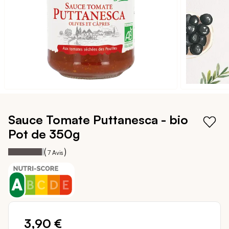
Passer
au
Sauce Tomate Puttanesca - bio
début
Pot de 350g
de
la
94
100
Notation:
% of
(
)
7
Avis
Galerie
d’images
3,90 €