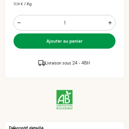
/ Kg
11,14 €
3 points de fidélité (
0,06 €
)
en achetant ce
Livraison sous 24 - 48H
Paiement sécurisé
produit
Descriptif détaillé