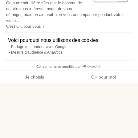
On a attendu d'être sûrs que le contenu de
ce site vous intéresse avant de vous
déranger, mais on aimerait bien vous accompagner pendant votre
visite...
C'est OK pour vous ?
Voici pourquoi nous utilisons des cookies.
Partage de données avec Google
Mesure d'audience & Analytics
Consentements certifiés par
Je choisis
OK pour moi
Axeptio consent
Plateforme de Gestion du Consentement : Personnalisez vos O
Notre plateforme vous permet d'adapter et de gérer vos paramètr
Pour aller plus loin